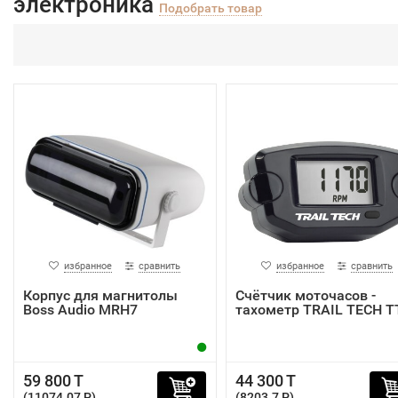
электроника
Подобрать товар
избранное
сравнить
избранное
сравнить
Корпус для магнитолы
Счётчик моточасов -
Boss Audio MRH7
тахометр TRAIL TECH T
59 800 T
44 300 T
(11074.07 P)
(8203.7 P)