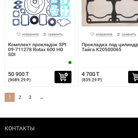
избранное
сравнить
избранное
сравнить
Комплект прокладок SPI
Прокладка под цилинд
09-711278 Rotax 600 HO
Тайга K20500065
SDI
50 900 T
4 700 T
(9089.29 P)
(839.29 P)
1
2
3
→
КОНТАКТЫ