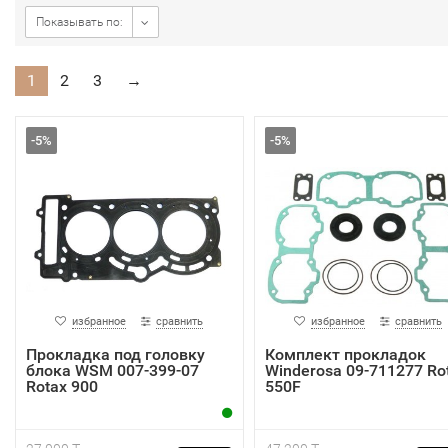
Показывать по:
1
2
3
→
-5%
-5%
избранное
сравнить
избранное
сравнить
Прокладка под головку
Комплект прокладок
блока WSM 007-399-07
Winderosa 09-711277 Ro
Rotax 900
550F