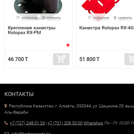
избранное
сравнить
избранное
сравнить
Крепление канистры
Канистра Rotopax RX-4G
Rotopax RX-PM
46 700 T
51 800 T
КОНТАКТЫ
Республика Казахстан, г. Алматы, 050044, ул. Шашкина 29, выш
Аль-Фараби
+7 (727) 248 01 26
|
+7 (701) 206 50 00
WhatsApp
Пн - Пт 10:00-1
info@technoparts.kz