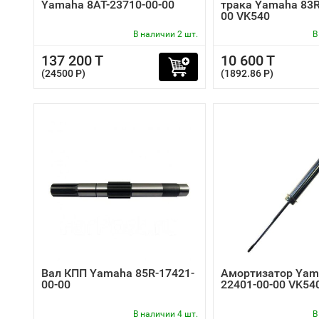
Yamaha 8AT-23710-00-00
трака Yamaha 83R
00 VK540
В наличии 2 шт.
В
137 200 T
10 600 T
(24500 P)
(1892.86 P)
Вал КПП Yamaha 85R-17421-
Амортизатор Yam
00-00
22401-00-00 VK54
В наличии 4 шт.
В