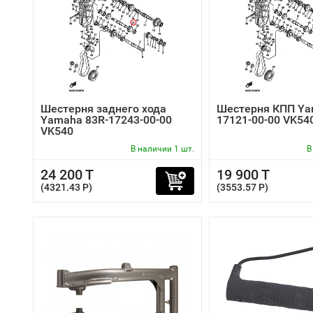
Шестерня заднего хода
Шестерня КПП Ya
Yamaha 83R-17243-00-00
17121-00-00 VK54
VK540
В наличии 1 шт.
В
24 200 T
19 900 T
(4321.43 P)
(3553.57 P)