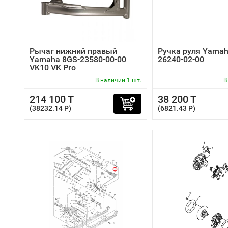
Рычаг нижний правый
Ручка руля Yama
Yamaha 8GS-23580-00-00
26240-02-00
VK10 VK Pro
В наличии 1 шт.
В
214 100 T
38 200 T
(38232.14 P)
(6821.43 P)