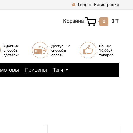
Вход
Регистрация
Корзина
0 T
0
Удобные
Доступные
Свыше
способы
способы
10 000+
доставки
оплаты
товаров
 моторы
Прицепы
Теги