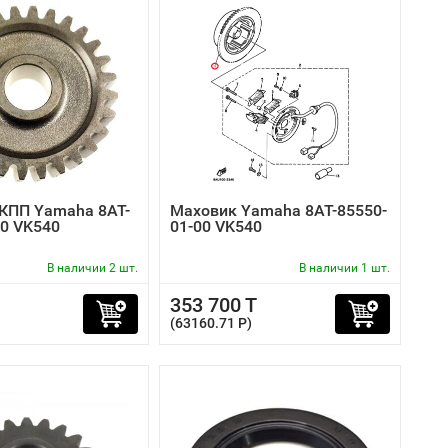
КПП Yamaha 8AT-
Маховик Yamaha 8AT-85550-
00 VK540
01-00 VK540
В наличии 2 шт.
В наличии 1 шт.
353 700 T
(63160.71 P)