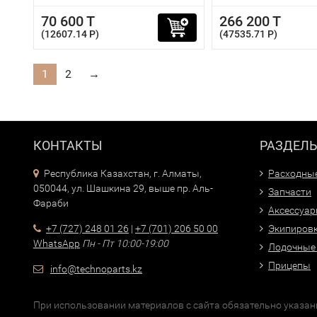
70 600 T
266 200 T
(12607.14 P)
(47535.71 P)
1
2
→
КОНТАКТЫ
РАЗДЕЛ
Республика Казахстан, г. Алматы,
Расходны
050044, ул. Шашкина 29, выше пр. Аль-
Запчасти
Фараби
Аксессуа
+7 (727) 248 01 26
|
+7 (701) 206 50 00
Экипиров
WhatsApp
Пн - Пт 10:00-19:00
Лодочные
Прицепы
info@technoparts.kz
При использовании материалов с сайта обязательно указани