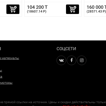
104 200 T
160 000 
(18607.14 P)
(28571.43 P)
Ы
СОЦСЕТИ
е материалы
ры
ка
 моторы
е прямой ссылки на источник. Цены и скидки действительны тольк