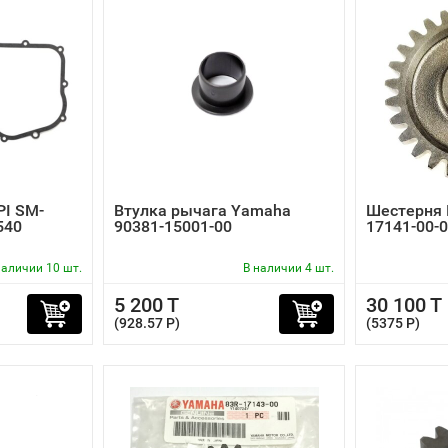
PI SM-
Втулка рычага Yamaha
Шестерня 
540
90381-15001-00
17141-00-
наличии 10 шт.
В наличии 4 шт.
5 200 T
30 100 T
(928.57 P)
(5375 P)