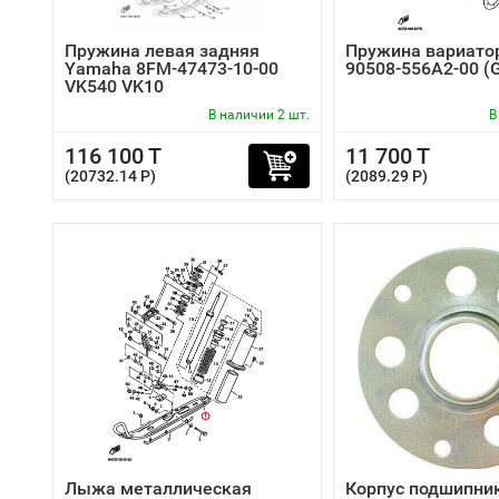
Пружина левая задняя
Пружина вариато
Yamaha 8FM-47473-10-00
90508-556A2-00 (
VK540 VK10
В наличии 2 шт.
В
116 100 T
11 700 T
(20732.14 P)
(2089.29 P)
Лыжа металлическая
Корпус подшипни