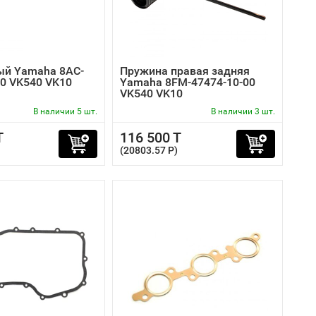
ый Yamaha 8AC-
Пружина правая задняя
00 VK540 VK10
Yamaha 8FM-47474-10-00
VK540 VK10
В наличии 5 шт.
В наличии 3 шт.
T
116 500 T
(20803.57 P)