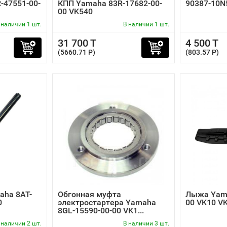
-47551-00-
КПП Yamaha 83R-17682-00-
90387-10N
00 VK540
 наличии 1 шт.
В наличии 1 шт.
31 700 T
4 500 T
(5660.71 P)
(803.57 P)
aha 8AT-
Обгонная муфта
Лыжа Yama
0
электростартера Yamaha
00 VK10 V
8GL-15590-00-00 VK1...
 наличии 2 шт.
В наличии 3 шт.