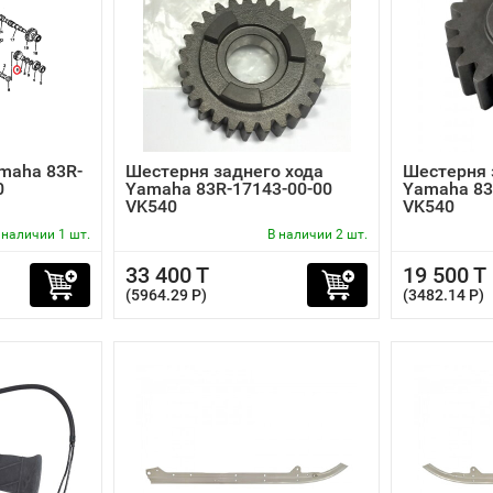
maha 83R-
Шестерня заднего хода
Шестерня 
0
Yamaha 83R-17143-00-00
Yamaha 83
VK540
VK540
 наличии 1 шт.
В наличии 2 шт.
33 400 T
19 500 T
(5964.29 P)
(3482.14 P)