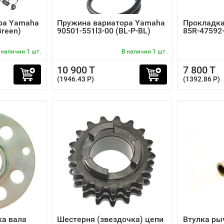
ра Yamaha
Пружина вариатора Yamaha
Прокладк
Green)
90501-551l3-00 (BL-P-BL)
85R-47592
 наличии 1 шт.
В наличии 1 шт.
10 900 T
7 800 T
(1946.43 P)
(1392.86 P)
ка вала
Шестерня (звездочка) цепи
Втулка ры