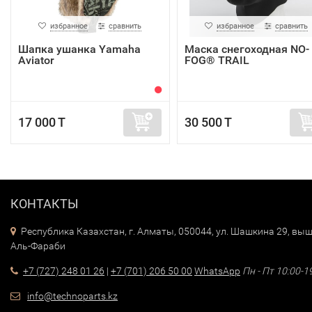
избранное
сравнить
избранное
сравнить
Шапка ушанка Yamaha
Маска снегоходная NO-
Aviator
FOG® TRAIL
17 000 T
30 500 T
КОНТАКТЫ
Республика Казахстан, г. Алматы, 050044, ул. Шашкина 29, выш
Аль-Фараби
+7 (727) 248 01 26
|
+7 (701) 206 50 00
WhatsApp
Пн - Пт 10:00-1
info@technoparts.kz