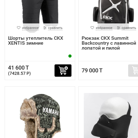
избранное
сравнить
избранное
сравнить
Шорты утеплитель CKX
Рюкзак CKX Summit
XENTIS зимние
Backcountry с лавинной
лопатой и пилой
41 600 T
79 000 T
(7428.57 P)