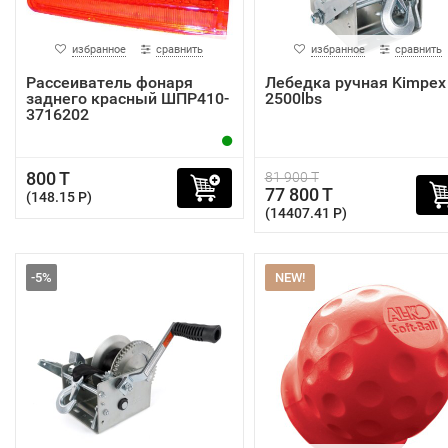
избранное
сравнить
избранное
сравнить
Рассеиватель фонаря
Лебедка ручная Kimpex
заднего красный ШПР410-
2500lbs
3716202
800 T
81 900 T
77 800 T
(148.15 P)
(14407.41 P)
-5%
NEW!