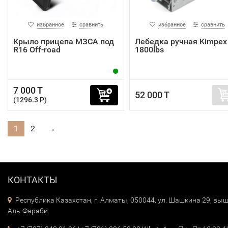
избранное
сравнить
избранное
сравнить
Крыло прицепа МЗСА под
Лебедка ручная Kimpex
R16 Off-road
1800lbs
7 000 T
52 000 T
(1296.3 P)
1
2
→
КОНТАКТЫ
Республика Казахстан, г. Алматы, 050044, ул. Шашкина 29, выш
Аль-Фараби