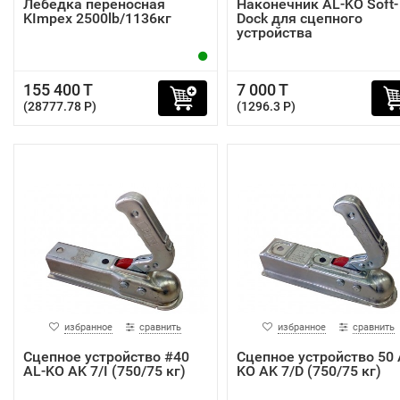
Лебедка переносная
Наконечник AL-KO Soft-
KImpex 2500lb/1136кг
Dock для сцепного
устройства
155 400 T
7 000 T
(28777.78 P)
(1296.3 P)
избранное
сравнить
избранное
сравнить
Сцепное устройство #40
Сцепное устройство 50 
AL-KO AK 7/I (750/75 кг)
KO AK 7/D (750/75 кг)