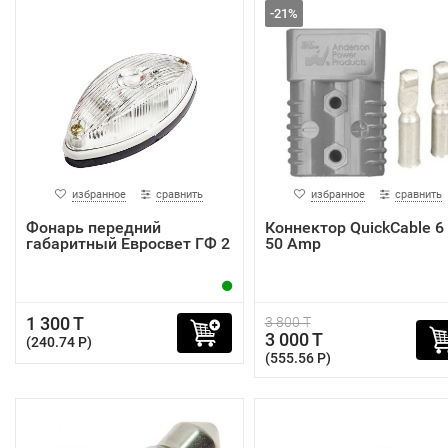
-21%
избранное
сравнить
избранное
сравнить
Фонарь передний
Коннектор QuickCable 6
габаритный Евросвет ГФ 2
50 Amp
1 300 T
3 800 T
3 000 T
(240.74 P)
(555.56 P)