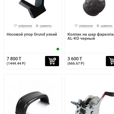
избранное
сравнить
избранное
сравнить
Носовой упор Grund узкий
Колпак на шар фаркопа
AL-KO черный
7 800 T
3 600 T
(1444.44 P)
(666.67 P)