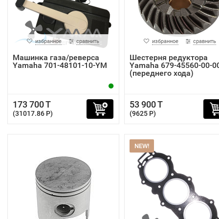
избранное
сравнить
избранное
сравнить
Машинка газа/реверса
Шестерня редуктора
Yamaha 701-48101-10-YM
Yamaha 679-45560-00-0
(переднего хода)
173 700 T
53 900 T
(31017.86 P)
(9625 P)
NEW!