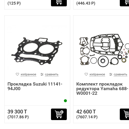
(125 P)
(446.43 P)
избранное
сравнить
избранное
сравнить
Прокладка Suzuki 11141-
Комплект прокладок
94J00
редуктора Yamaha 688-
W0001-22
39 300 T
42 600 T
(7017.86 P)
(7607.14 P)