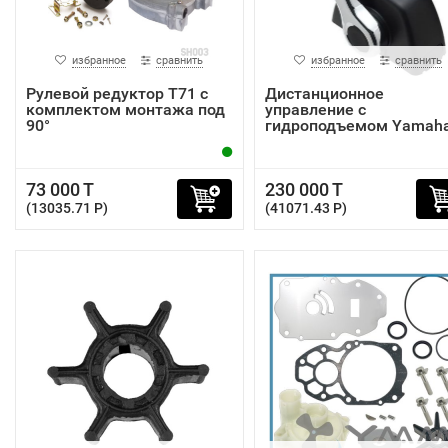
избранное
сравнить
избранное
сравнить
Рулевой редуктор T71 с
Дистанционное
комплектом монтажа под
управление с
90°
гидроподъемом Yamah
704-48205...
73 000 T
230 000 T
(13035.71 P)
(41071.43 P)