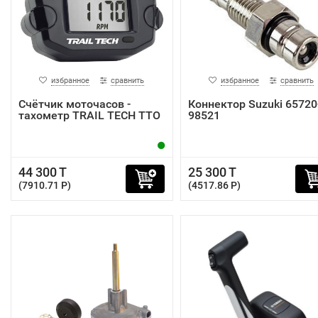
избранное
сравнить
избранное
сравнить
Счётчик моточасов -
Коннектор Suzuki 65720
тахометр TRAIL TECH TTO
98521
44 300 T
25 300 T
(7910.71 P)
(4517.86 P)