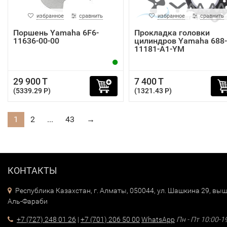
избранное
сравнить
избранное
сравнить
Поршень Yamaha 6F6-
Прокладка головки
11636-00-00
цилиндров Yamaha 688-
11181-A1-YM
29 900 T
7 400 T
(5339.29 P)
(1321.43 P)
1
2
...
43
→
КОНТАКТЫ
Республика Казахстан, г. Алматы, 050044, ул. Шашкина 29, выш
Аль-Фараби
+7 (727) 248 01 26
|
+7 (701) 206 50 00
WhatsApp
Пн - Пт 10:00-1