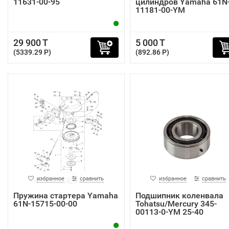
11631-00-95
цилиндров Yamaha 61N
11181-00-YM
29 900 T
5 000 T
(5339.29 P)
(892.86 P)
избранное
сравнить
избранное
сравнить
Пружина стартера Yamaha
Подшипник коленвала
61N-15715-00-00
Tohatsu/Mercury 345-
00113-0-YM 25-40