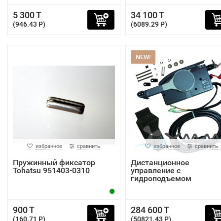
5 300 T
34 100 T
(946.43 P)
(6089.29 P)
NEW!
избранное
сравнить
избранное
сравнить
Пружинный фиксатор
Дистанционное
Tohatsu 951403-0310
управление с
гидроподъемом
YAMAMOTOR 703-48...
900 T
284 600 T
(160.71 P)
(50821.43 P)