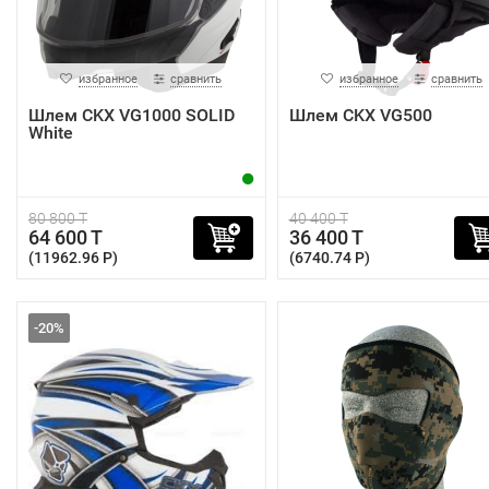
избранное
сравнить
избранное
сравнить
Шлем CKX VG1000 SOLID
Шлем CKX VG500
White
80 800 T
40 400 T
64 600 T
36 400 T
(11962.96 P)
(6740.74 P)
-20%