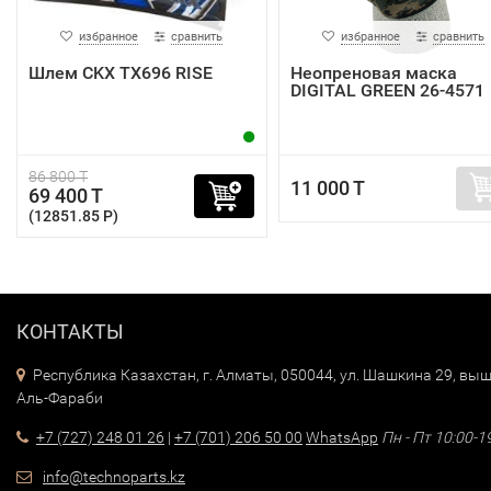
избранное
сравнить
избранное
сравнить
Шлем CKX TX696 RISE
Неопреновая маска
DIGITAL GREEN 26-4571
86 800 T
11 000 T
69 400 T
(12851.85 P)
КОНТАКТЫ
Республика Казахстан, г. Алматы, 050044, ул. Шашкина 29, выш
Аль-Фараби
+7 (727) 248 01 26
|
+7 (701) 206 50 00
WhatsApp
Пн - Пт 10:00-1
info@technoparts.kz