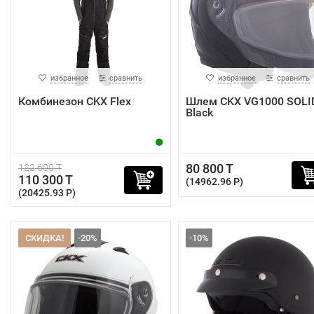
избранное
сравнить
избранное
сравнить
Комбинезон CKX Flex
Шлем CKX VG1000 SOLI
Black
80 800 T
122 600 T
110 300 T
(14962.96 P)
(20425.93 P)
СКИДКА!
-20%
-10%