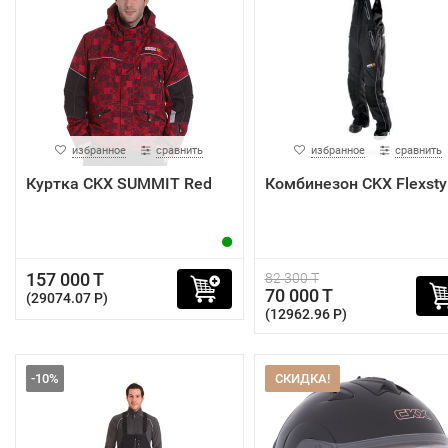
избранное
сравнить
избранное
сравнить
Куртка CKX SUMMIT Red
Комбинезон CKX Flexsty
157 000 T
82 300 T
70 000 T
(29074.07 P)
(12962.96 P)
-10%
СКИДКА!