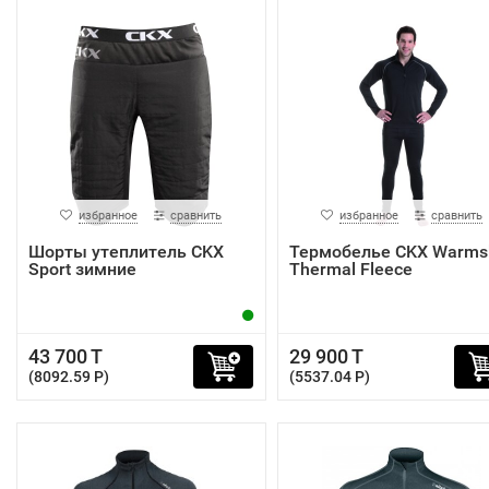
избранное
сравнить
избранное
сравнить
Шорты утеплитель CKX
Термобелье CKX Warms
Sport зимние
Thermal Fleece
43 700 T
29 900 T
(8092.59 P)
(5537.04 P)