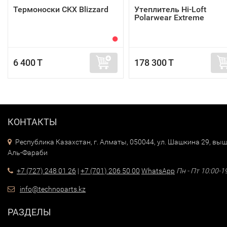
Термоноски CKX Blizzard
Утеплитель Hi-Loft
Polarwear Extreme
6 400 T
178 300 T
КОНТАКТЫ
Республика Казахстан, г. Алматы, 050044, ул. Шашкина 29, выш
Аль-Фараби
+7 (727) 248 01 26
|
+7 (701) 206 50 00
WhatsApp
Пн - Пт 10:00-1
info@technoparts.kz
РАЗДЕЛЫ