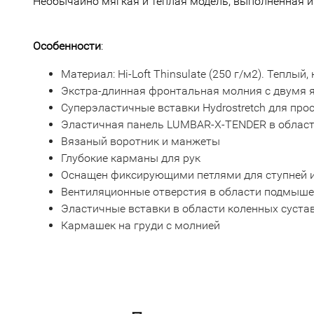
Необычайно мягкая и тёплая модель, выполненная из
Особенности
:
Материал: Hi-Loft Thinsulate (250 г/м2). Тепл
Экстра-длинная фронтальная молния с двумя
Суперэластичные вставки Hydrostretch для пр
Эластичная панель LUMBAR-X-TENDER в облас
Вязаный воротник и манжеты
Глубокие карманы для рук
Оснащен фиксирующими петлями для ступней и
Вентиляционные отверстия в области подмышек
Эластичные вставки в области коленных суста
Кармашек на груди с молнией