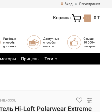
Вход
Регистрация
Корзина
0 T
0
Удобные
Доступные
Свыше
способы
способы
10 000+
доставки
оплаты
товаров
 моторы
Прицепы
Теги
9-BLK-XXXL
ель Hi-Loft Polarwear Extreme