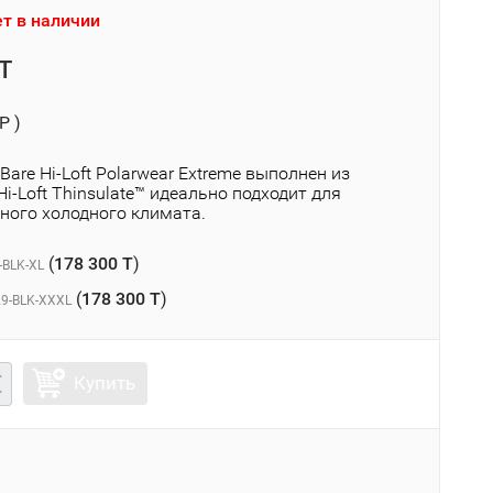
т в наличии
T
P )
Bare Hi-Loft Polarwear Extreme выполнен из
i-Loft Thinsulate™ идеально подходит для
ного холодного климата.
(
178 300 T
)
-BLK-XL
(
178 300 T
)
9-BLK-XXXL
Купить