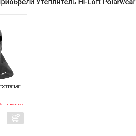
риобрели Утеплитель Hi-Loft Polarwear
 EXTREME
Нет в наличии