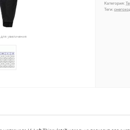
Категория:
Т
Теги:
снегохо
 для увеличения