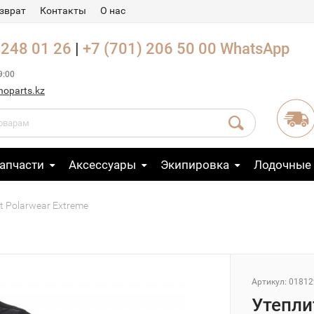
зврат
Контакты
О нас
 248 01 26
|
+7 (701) 206 50 00
WhatsApp
9:00
noparts.kz
апчасти
Аксессуары
Экипировка
Лодочные
t Polarwear Extreme
Артикул: 01812
Утеплит