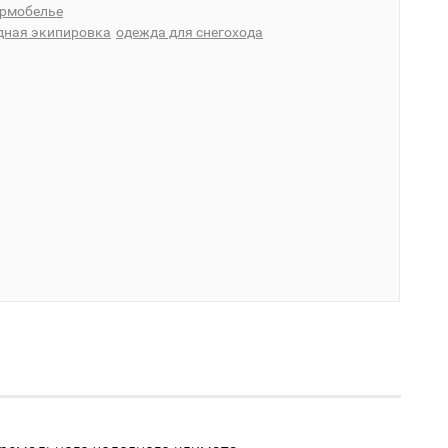
ермобелье
дная экипировка
одежда для снегохода