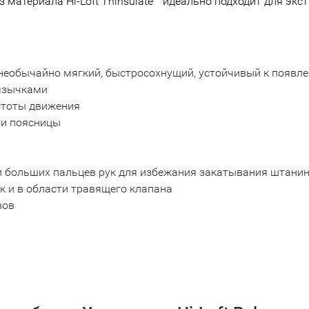
 материала Hi-Loft Thinsulate™ идеально подходит для экс
ый, необычайно мягкий, быстросохнущий, устойчивый к появ
 язычками
остоты движения
ти поясницы
 больших пальцев рук для избежания закатывания штанин
 и в области травящего клапана
вов