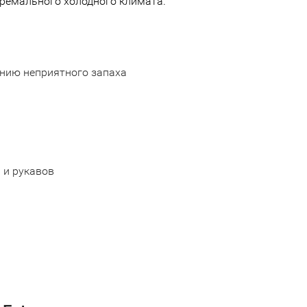
тремального холодного климата.
лению неприятного запаха
 и рукавов