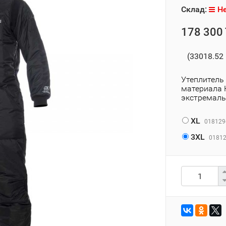
Склад:
Не
178 300 
(33018.52 
Утеплитель 
материала H
экстремаль
XL
018129
3XL
01812