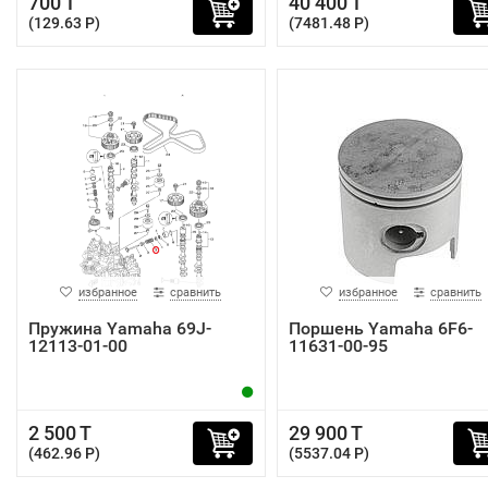
700 T
40 400 T
(129.63 P)
(7481.48 P)
избранное
сравнить
избранное
сравнить
Пружина Yamaha 69J-
Поршень Yamaha 6F6-
12113-01-00
11631-00-95
2 500 T
29 900 T
(462.96 P)
(5537.04 P)