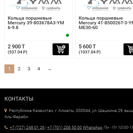
избранное
сравнить
избранное
сравнить
Кольца поршневые
Кольца поршневые
Mercury 39-803678A3-YM
Mercury 41-850026T-3-
6-9.8
ME30-60
2 900 T
5 600 T
(537.04 P)
(1037.04 P)
1
2
3
4
→
КОНТАКТЫ
Республика Казахстан, г. Алматы, 050044, ул. Шашкина 29, выш
Аль-Фараби
+7 (727) 248 01 26
|
+7 (701) 206 50 00
WhatsApp
Пн - Пт 10:00-1