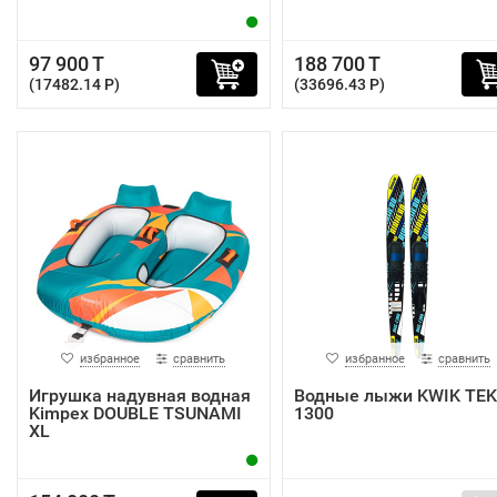
97 900 T
188 700 T
(17482.14 P)
(33696.43 P)
избранное
сравнить
избранное
сравнить
Игрушка надувная водная
Водные лыжи KWIK TEK
Kimpex DOUBLE TSUNAMI
1300
XL