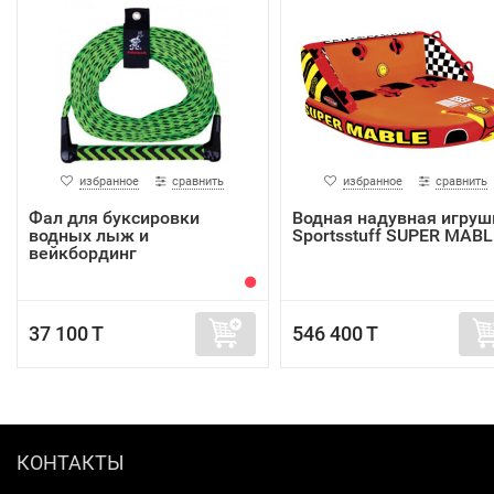
избранное
сравнить
избранное
сравнить
Фал для буксировки
Водная надувная игруш
водных лыж и
Sportsstuff SUPER MABL
вейкбординг
37 100 T
546 400 T
КОНТАКТЫ