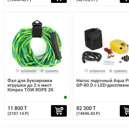
избранное
сравнить
избранное
сравнить
Фал для буксировки
Насос лодочный Aqua P
игрушки до 2-х мест
GP-80 D с LED-дисплеем
Kimpex TOW ROPE 2K
11 800 T
82 300 T
(2107.14 P)
(14696.43 P)