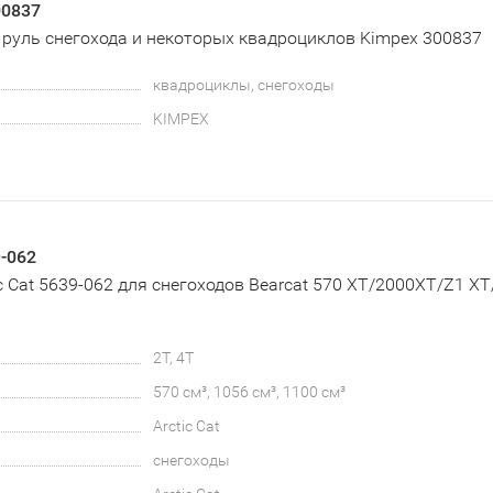
00837
 руль снегохода и некоторых квадроциклов Kimpex 300837
квадроциклы, снегоходы
KIMPEX
9-062
c Cat 5639-062 для снегоходов Bearcat 570 XT/2000XT/Z1 XT
2T, 4T
570 см³, 1056 см³, 1100 см³
Arctic Cat
снегоходы