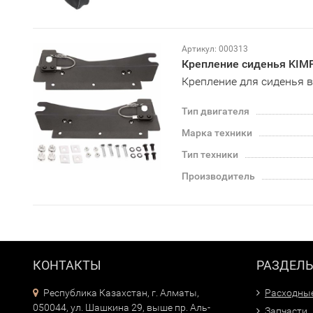
Артикул: 000313
Крепление сиденья KIM
Крепление для сиденья в
Тип двигателя
Марка техники
Тип техники
Производитель
КОНТАКТЫ
РАЗДЕЛ
Республика Казахстан, г. Алматы,
Расходны
050044, ул. Шашкина 29, выше пр. Аль-
Запчасти