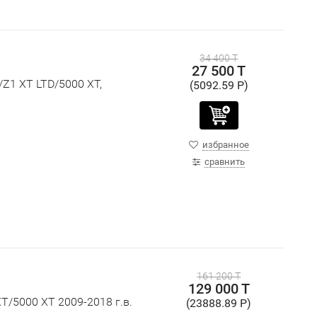
34 400 T
27 500 T
/Z1 XT LTD/5000 XT,
(5092.59 P)
избранное
сравнить
161 200 T
129 000 T
T/5000 XT 2009-2018 г.в.
(23888.89 P)