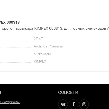
PEX 000313
торого пассажира KIMPEX 000313, для горных снегоходов Ar
2T, 4T
Arctic Cat, Yamaha
снегоходы
KIMPEX
Ы
СОЦСЕТИ
е материалы