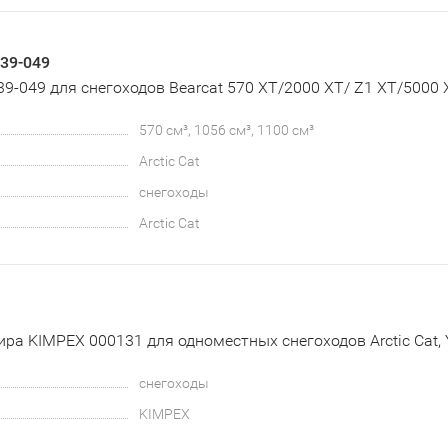
639-049
639-049 для снегоходов Bearcat 570 XT/2000 XT/ Z1 XT/5000 
570 см³, 1056 см³, 1100 см³
Arctic Cat
снегоходы
Arctic Cat
ра KIMPEX 000131 для одноместных снегоходов Arctic Cat, 
снегоходы
KIMPEX