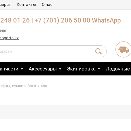
зврат
Контакты
О нас
 248 01 26
|
+7 (701) 206 50 00
WhatsApp
9:00
noparts.kz
апчасти
Аксессуары
Экипировка
Лодочные
офры, сумки и багажники