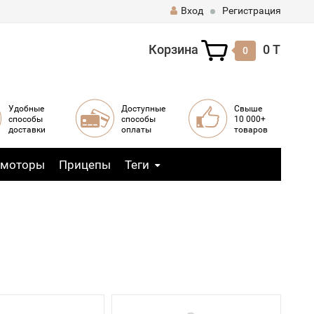
Вход
Регистрация
Корзина
0 T
0
Удобные
Доступные
Свыше
способы
способы
10 000+
доставки
оплаты
товаров
 моторы
Прицепы
Теги