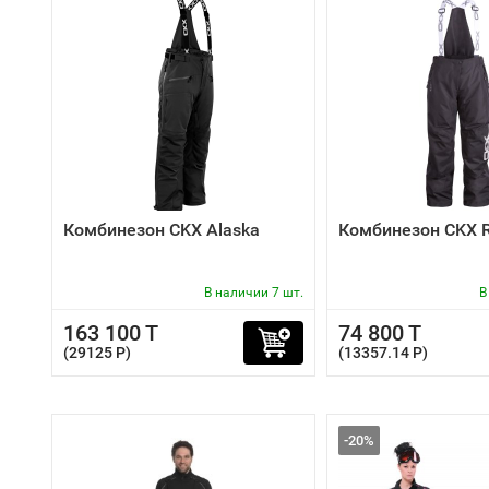
Комбинезон CKX Alaska
Комбинезон CKX 
В наличии 7 шт.
В
163 100 T
74 800 T
(29125 P)
(13357.14 P)
-20%