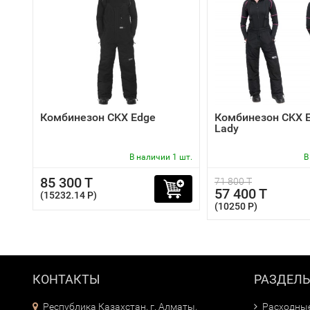
Комбинезон CKX Edge
Комбинезон CKX E
Lady
В наличии 1 шт.
В
85 300 T
71 800 T
57 400 T
(15232.14 P)
(10250 P)
КОНТАКТЫ
РАЗДЕЛ
Республика Казахстан, г. Алматы,
Расходны