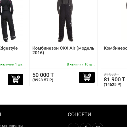
dgestyle
Комбинезон CKX Air (модель
Комбинезо
2016)
 наличии 1 шт.
В наличии 10 шт.
50 000 T
91 000 T
81 900 T
(8928.57 P)
(14625 P)
Ы
СОЦСЕТИ
е материалы