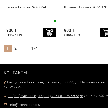
Гайка Polaris 7670054
Шплинт Polaris 7661970
900 T
900 T
(160.71 P)
(160.71 P)
1
2
...
174
→
КОНТАКТЫ
Республика Казахстан, г. Алматы, 050044, ул. Шашкина 29, выш
Аль-Фараби
+7 (727) 248 01 26
|
+7 (701) 206 50 00
WhatsApp
Пн - Пт 10:00-1
info@technoparts.kz