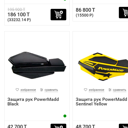
86 800 T
195 900 T
186 100 T
(15500 P)
(33232.14 P)
избранное
сравнить
избранное
сравнить
Защита рук PowerMadd
Защита рук PowerMadd
Black
Sentinel Yellow
42 700 T
48 700 T