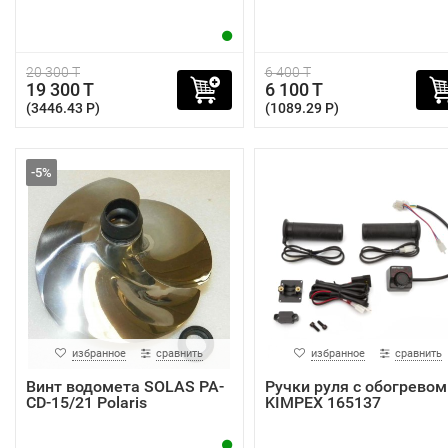
20 300 T
6 400 T
19 300 T
6 100 T
(3446.43 P)
(1089.29 P)
-5%
избранное
сравнить
избранное
сравнить
Винт водомета SOLAS PA-
Ручки руля с обогревом
CD-15/21 Polaris
KIMPEX 165137