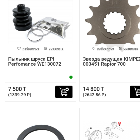
избранное
сравнить
избранное
сравнить
Пыльник шруса EPI
Звезда ведущая KIMPE
Perfomance WE130072
003451 Raptor 700
7 500 T
14 800 T
(1339.29 P)
(2642.86 P)