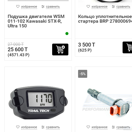
избранное
сравнить
избранное
сравнить
Подушка двигателя WSM
Кольцо уплотнительное
011-102 Kawasaki STX-R,
стартера BRP 27800069
Ultra 150
3 500 T
27 000 T
25 600 T
(625 P)
(4571.43 P)
-5%
избранное
сравнить
избранное
сравнить