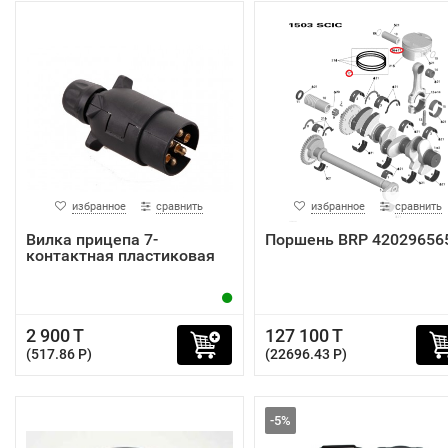
избранное
сравнить
избранное
сравнить
Вилка прицепа 7-
Поршень BRP 42029656
контактная пластиковая
2 900 T
127 100 T
(517.86 P)
(22696.43 P)
-5%