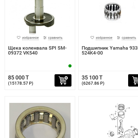
избранное
сравнить
избранное
сравнить
Щека коленвала SPI SM-
Подшипник Yamaha 933
09372 VK540
524K4-00
85 000 T
35 100 T
(15178.57 P)
(6267.86 P)