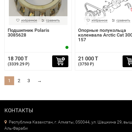
избранное
сравнить
избранное
сравнить
Подшипник Polaris
Опорные полукольца
3085628
коленвала Arctic Cat 30
157
18 700 T
21 000 T
(3339.29 P)
(3750 P)
1
2
3
→
КОНТАКТЫ
Республика Казахстан, г. Алматы, 050044, ул. Шашкина 29, выш
Аль-Фараби