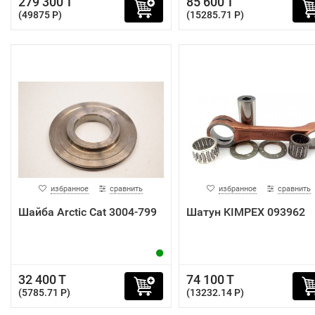
279 300 T
85 600 T
(49875 P)
(15285.71 P)
избранное
сравнить
избранное
сравнить
Шайба Arctic Cat 3004-799
Шатун KIMPEX 093962
32 400 T
74 100 T
(5785.71 P)
(13232.14 P)