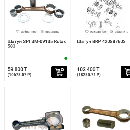
избранное
сравнить
избранное
сравнить
Шатун SPI SM-09135 Rotax
Шатун BRP 420887603
583
59 800 T
102 400 T
(10678.57 P)
(18285.71 P)