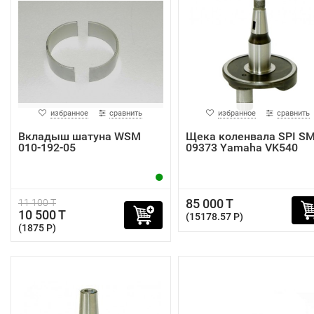
избранное
сравнить
избранное
сравнить
Вкладыш шатуна WSM
Щека коленвала SPI SM
010-192-05
09373 Yamaha VK540
85 000 T
11 100 T
10 500 T
(15178.57 P)
(1875 P)