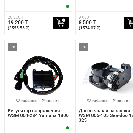
20 200 T
9 000 T
19 200 T
8 500 T
(3555.56 P)
(1574.07 P)
-5%
-5%
избранное
сравнить
избранное
сравнить
Регулятор напряжения
Дроссельная заслонка
WSM 004-284 Yamaha 1800
WSM 006-105 Sea-doo 1
325