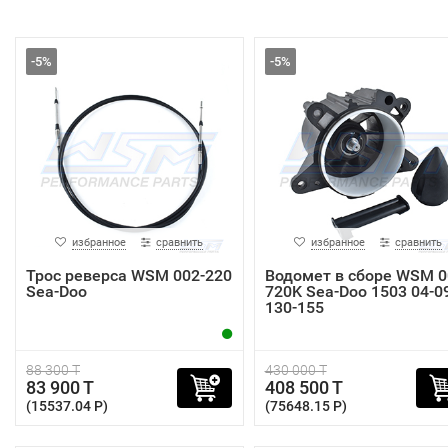
-5%
-5%
избранное
сравнить
избранное
сравнить
Трос реверса WSM 002-220
Водомет в сборе WSM 0
Sea-Doo
720K Sea-Doo 1503 04-0
130-155
88 300 T
430 000 T
83 900 T
408 500 T
(15537.04 P)
(75648.15 P)