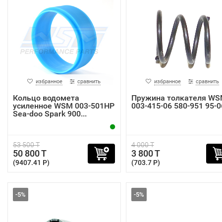
избранное
сравнить
избранное
сравнить
Кольцо водомета
Пружина толкателя W
усиленное WSM 003-501HP
003-415-06 580-951 95-0
Sea-doo Spark 900...
53 500 T
4 000 T
50 800 T
3 800 T
(9407.41 P)
(703.7 P)
-5%
-5%