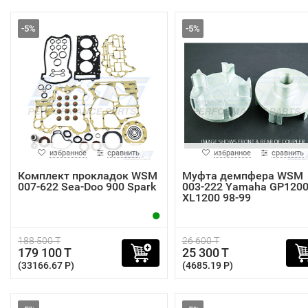
-5%
-5%
избранное
сравнить
избранное
сравнить
Комплект прокладок WSM
Муфта демпфера WSM
007-622 Sea-Doo 900 Spark
003-222 Yamaha GP1200
XL1200 98-99
188 500 T
26 600 T
179 100 T
25 300 T
(33166.67 P)
(4685.19 P)