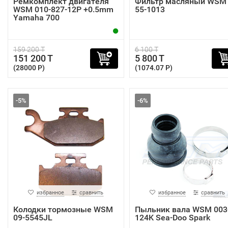
Ремкомплект двигателя
Фильтр масляный WSM
WSM 010-827-12P +0.5mm
55-1013
Yamaha 700
159 200 T
6 100 T
151 200 T
5 800 T
(28000 P)
(1074.07 P)
-5%
-6%
избранное
сравнить
избранное
сравнить
Колодки тормозные WSM
Пыльник вала WSM 003
09-5545JL
124K Sea-Doo Spark