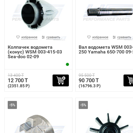
избранное
сравнить
избранное
сравнить
Колпачек водомета
Вал водомета WSM 003
(конус) WSM 003-415-03
250 Yamaha 650-700 09-
Sea-doo 02-09
13 400 T
95 500 T
12 700 T
90 700 T
(2351.85 P)
(16796.3 P)
-5%
-5%