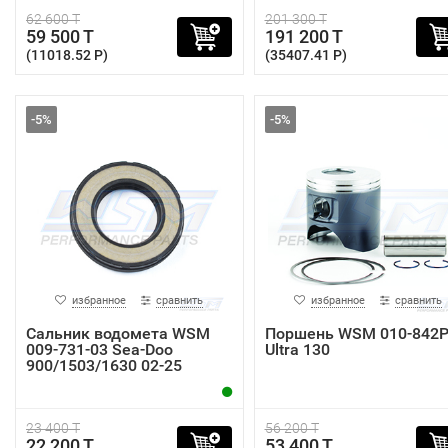
62 600 T
201 300 T
59 500 T
191 200 T
(11018.52 P)
(35407.41 P)
-5%
-5%
избранное
сравнить
избранное
сравнить
Сальник водомета WSM
Поршень WSM 010-842
009-731-03 Sea-Doo
Ultra 130
900/1503/1630 02-25
23 400 T
56 200 T
22 200 T
53 400 T