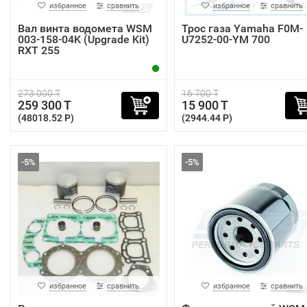
избранное
сравнить
избранное
сравнить
Вал винта водомета WSM
Трос газа Yamaha F0M-
003-158-04K (Upgrade Kit)
U7252-00-YM 700
RXT 255
273 000 T
16 700 T
259 300 T
15 900 T
(48018.52 P)
(2944.44 P)
-5%
-5%
избранное
сравнить
избранное
сравнить