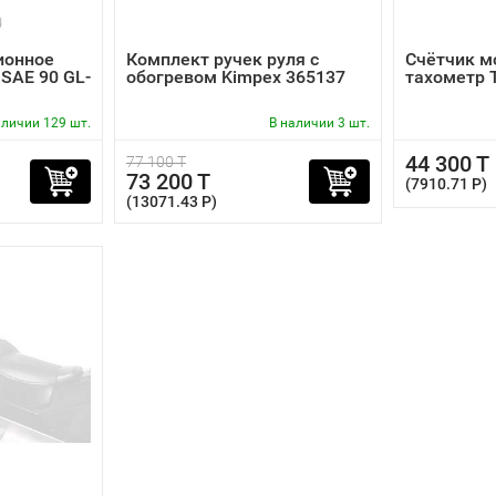
ионное
Комплект ручек руля с
Счётчик м
 SAE 90 GL-
обогревом Kimpex 365137
тахометр 
аличии 129 шт.
В наличии 3 шт.
44 300 T
77 100 T
73 200 T
(7910.71 P)
(13071.43 P)