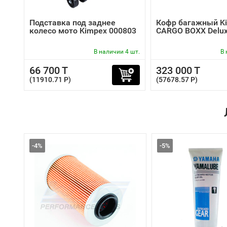
Подставка под заднее
Кофр багажный K
колесо мото Kimpex 000803
CARGO BOXX Delu
В наличии 4 шт.
В 
66 700 T
323 000 T
(11910.71 P)
(57678.57 P)
-4%
-5%