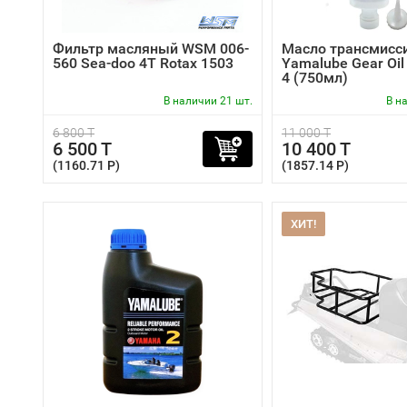
Фильтр масляный WSM 006-
Масло трансмисс
560 Sea-doo 4T Rotax 1503
Yamalube Gear Oil
4 (750мл)
В наличии 21 шт.
В н
6 800 T
11 000 T
6 500 T
10 400 T
(1160.71 P)
(1857.14 P)
ХИТ!