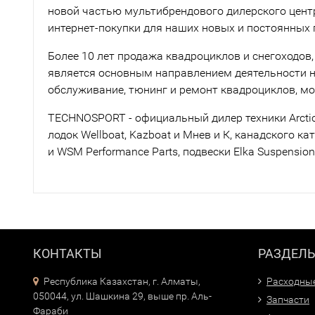
новой частью мультибрендового дилерского цен
интернет-покупки для наших новых и постоянных 
Более 10 лет продажа квадроциклов и снегоходов,
является основным направлением деятельности 
обслуживание, тюнинг и ремонт квадроциклов, мо
TECHNOSPORT - официальный дилер техники Arctic 
лодок Wellboat, Kazboat и Мнев и К, канадского ка
и WSM Performance Parts, подвески Elka Suspension
КОНТАКТЫ
РАЗДЕЛ
Республика Казахстан, г. Алматы,
Расходны
050044, ул. Шашкина 29, выше пр. Аль-
Запчасти
Фараби