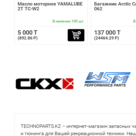
Масло моторное YAMALUBE
Багажник Arctic C
2T TC-W2
062
В наличии 100 шт.
В
5 000 T
137 000 T
(892.86 P)
(24464.29 P)
TECHNOPARTS.KZ – интернет-магазин запасных час
и тюнинга для Вашей рекреационной техники. Наш 