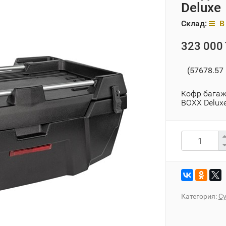
Deluxe
Склад:
В 
323 000 
(57678.57 
Кофр багаж
BOXX Delux
Категория:
С