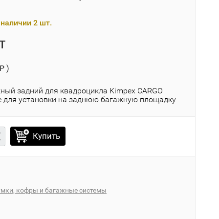
наличии 2 шт.
T
P )
ный задний для квадроцикла Kimpex CARGO
e для установки на заднюю багажную площадку
Купить
умки, кофры и багажные системы