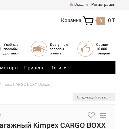
Вход
Регистрация
Корзина
0 T
0
Удобные
Доступные
Свыше
способы
способы
10 000+
доставки
оплаты
товаров
 моторы
Прицепы
Теги
Kimpex CARGO BOXX Deluxe
Следующий товар
1
агажный Kimpex CARGO BOXX