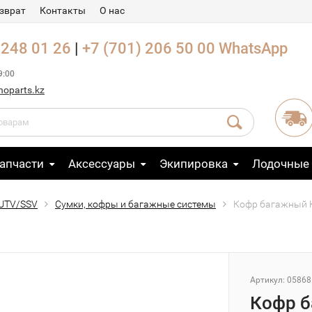
зврат
Контакты
О нас
 248 01 26
|
+7 (701) 206 50 00
WhatsApp
9:00
noparts.kz
апчасти
Аксессуары
Экипировка
Лодочные
 UTV/SSV
Сумки, кофры и багажные системы
Кофр багажный 
Артикул: 05868
Кофр б