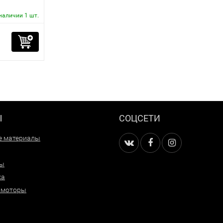
наличии 1 шт.
Ы
СОЦСЕТИ
е материалы
ры
ка
 моторы