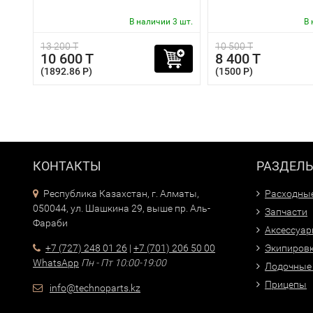
В наличии 3 шт.
В 
13 200 T
10 500 T
10 600 T
8 400 T
(1892.86 P)
(1500 P)
КОНТАКТЫ
РАЗДЕЛ
Республика Казахстан, г. Алматы,
Расходны
050044, ул. Шашкина 29, выше пр. Аль-
Запчасти
Фараби
Аксессуа
+7 (727) 248 01 26
|
+7 (701) 206 50 00
Экипиров
WhatsApp
Пн - Пт 10:00-19:00
Лодочные
Прицепы
info@technoparts.kz