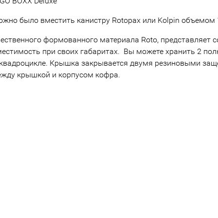
GO BOXX Deluxe
ожно было вместить канистру Rotopax или Kolpin объемом
ественного формованного материала Roto, представляет 
местимость при своих габаритах. Вы можете хранить 2 по
 квадроцикле. Крышка закрывается двумя резиновыми защ
ежду крышкой и корпусом кофра.