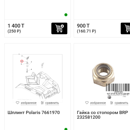
1 400 T
900 T
(250 P)
(160.71 P)
избранное
сравнить
избранное
сравнить
Шплинт Polaris 7661970
Гайка со стопором BRP
232581200