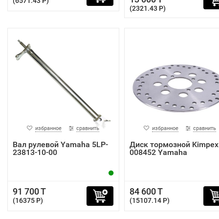
(6571.43 P)
(2321.43 P)
избранное
сравнить
избранное
сравнить
Вал рулевой Yamaha 5LP-
Диск тормозной Kimpex
23813-10-00
008452 Yamaha
91 700 T
84 600 T
(16375 P)
(15107.14 P)