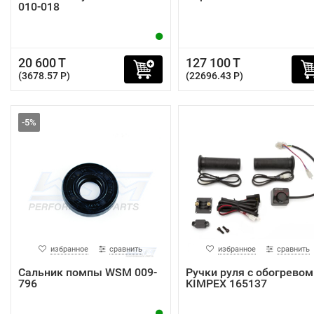
010-018
20 600 T
127 100 T
(3678.57 P)
(22696.43 P)
-5%
избранное
сравнить
избранное
сравнить
Сальник помпы WSM 009-
Ручки руля с обогревом
796
KIMPEX 165137