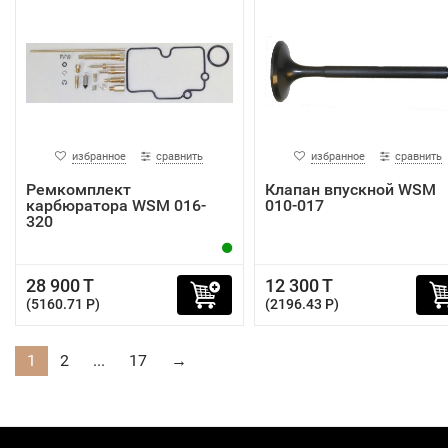
избранное
сравнить
избранное
сравнить
Ремкомплект
Клапан впускной WSM
карбюратора WSM 016-
010-017
320
28 900 T
12 300 T
(5160.71 P)
(2196.43 P)
1
2
...
17
→