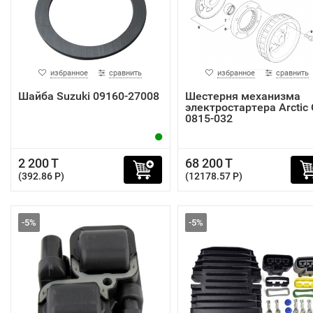
избранное
сравнить
избранное
сравнить
Шайба Suzuki 09160-27008
Шестерня механизма
электростартера Arctic 
0815-032
2 200 T
68 200 T
(392.86 P)
(12178.57 P)
-5%
-5%