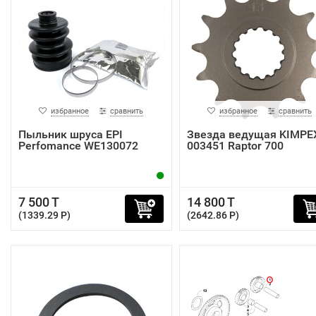
избранное
сравнить
избранное
сравнить
Пыльник шруса EPI
Звезда ведущая KIMPE
Perfomance WE130072
003451 Raptor 700
7 500 T
14 800 T
(1339.29 P)
(2642.86 P)