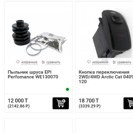
избранное
сравнить
избранное
сравнить
Пыльник шруса EPI
Кнопка переключения
Perfomance WE130070
2WD/4WD Arctic Cat 0409
120
12 000 T
18 700 T
(2142.86 P)
(3339.29 P)