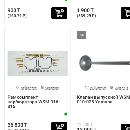
900 T
1 900 T
(160.71 P)
(339.29 P)
-5%
избранное
сравнить
избранное
сравнить
Ремкомплект
Клапан выпускной WS
карбюратора WSM 016-
010-025 Yamaha
315
36 800 T
13 700 T
13 000 T