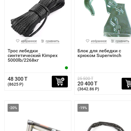
избранное
сравнить
избранное
сравнить
Трос лебедки
Блок для лебедки с
синтетический Kimpex
крюком Superwinch
5000lb/2268кг
48 300 T
25 500 T
20 400 T
(8625 P)
(3642.86 P)
-20%
-19%