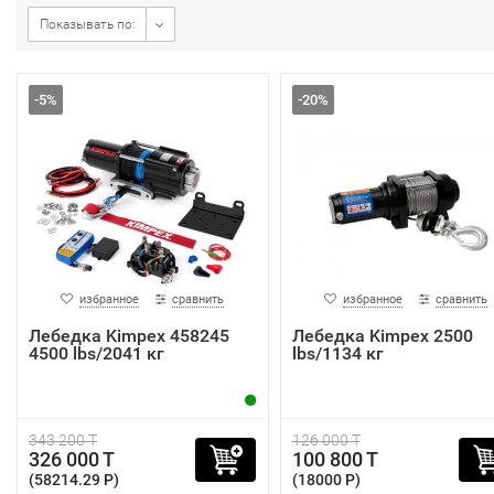
Показывать по:
-5%
-20%
избранное
сравнить
избранное
сравнить
Лебедка Kimpex 458245
Лебедка Kimpex 2500
4500 lbs/2041 кг
lbs/1134 кг
343 200 T
126 000 T
326 000 T
100 800 T
(58214.29 P)
(18000 P)