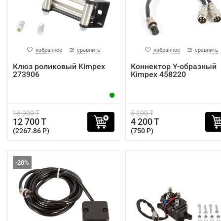
избранное
сравнить
избранное
сравнить
Клюз роликовый Kimpex
Коннектор Y-образный
273906
Kimpex 458220
15 900 T
5 200 T
12 700 T
4 200 T
(2267.86 P)
(750 P)
-20%