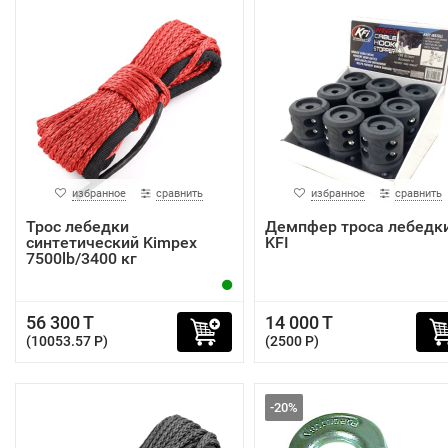
избранное
сравнить
избранное
сравнить
Трос лебедки
Демпфер троса лебедк
синтетический Kimpex
KFI
7500lb/3400 кг
56 300 T
14 000 T
(10053.57 P)
(2500 P)
-20%