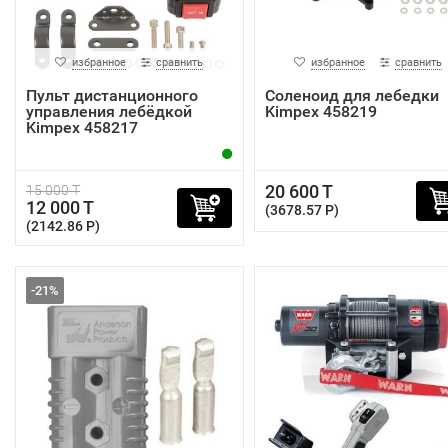
избранное
сравнить
избранное
сравнить
Пульт дистанционного
Соленоид для лебедки
управления лебёдкой
Kimpex 458219
Kimpex 458217
20 600 T
15 000 T
12 000 T
(3678.57 P)
(2142.86 P)
-21%