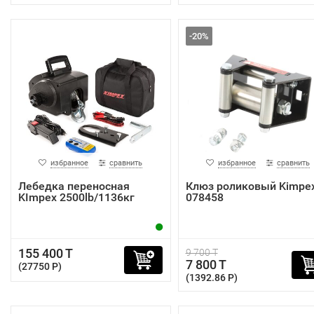
-20%
избранное
сравнить
избранное
сравнить
Лебедка переносная
Клюз роликовый Kimpe
KImpex 2500lb/1136кг
078458
155 400 T
9 700 T
7 800 T
(27750 P)
(1392.86 P)