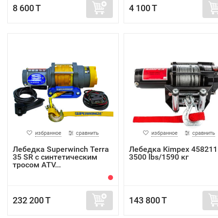
8 600 T
4 100 T
избранное
сравнить
избранное
сравнить
Лебедка Superwinch Terra
Лебедка Kimpex 458211
35 SR с синтетическим
3500 lbs/1590 кг
тросом ATV...
232 200 T
143 800 T