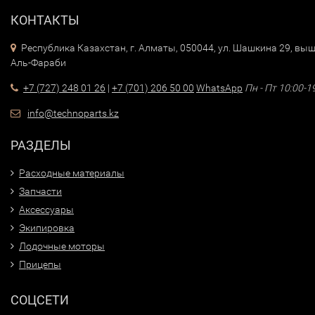
качественной упаковке по всему Казахстану и другим
КОНТАКТЫ
странам Таможенного союза (Россия, Киргизия, Беларус
Республика Казахстан, г. Алматы, 050044, ул. Шашкина 29, выш
Аль-Фараби
+7 (727) 248 01 26
|
+7 (701) 206 50 00
WhatsApp
Пн - Пт 10:00-1
info@technoparts.kz
РАЗДЕЛЫ
Расходные материалы
Запчасти
Аксессуары
Экипировка
Лодочные моторы
Прицепы
СОЦСЕТИ