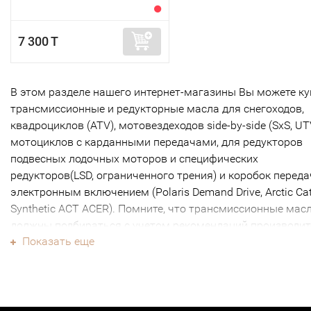
7 300 T
В этом разделе нашего интернет-магазины Вы можете ку
трансмиссионные и редукторные масла для снегоходов,
квадроциклов (ATV), мотовездеходов side-by-side (SxS, UT
мотоциклов с карданными передачами, для редукторов
подвесных лодочных моторов и специфических
редукторов(LSD, ограниченного трения) и коробок переда
электронным включением (Polaris Demand Drive, Arctic Ca
Synthetic ACT ACER). Помните, что трансмиссионные мас
должны подбираться с учетом рекомендаций производит
Показать еще
вашего транспортного средства, а замена масел должна
производиться профессиональным сервисом с учетом
индивидуальностей пробега и условий эксплуатации техн
Мы отправляем трансмиссионные и редукторные масла 