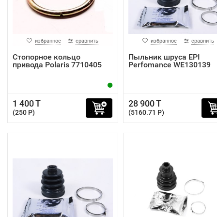
избранное
сравнить
избранное
сравнить
Стопорное кольцо
Пыльник шруса EPI
привода Polaris 7710405
Perfomance WE130139
1 400 T
28 900 T
(250 P)
(5160.71 P)