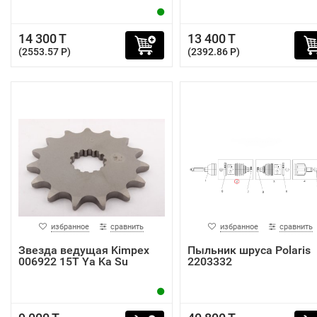
14 300 T
13 400 T
(2553.57 P)
(2392.86 P)
избранное
сравнить
избранное
сравнить
Звезда ведущая Kimpex
Пыльник шруса Polaris
006922 15T Ya Ka Su
2203332