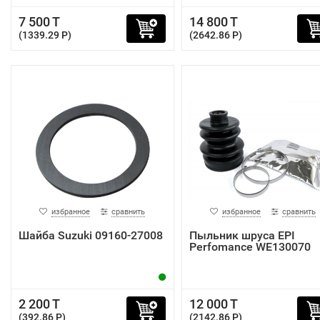
7 500 T
14 800 T
(1339.29 P)
(2642.86 P)
избранное
сравнить
избранное
сравнить
Шайба Suzuki 09160-27008
Пыльник шруса EPI
Perfomance WE130070
2 200 T
12 000 T
(392.86 P)
(2142.86 P)