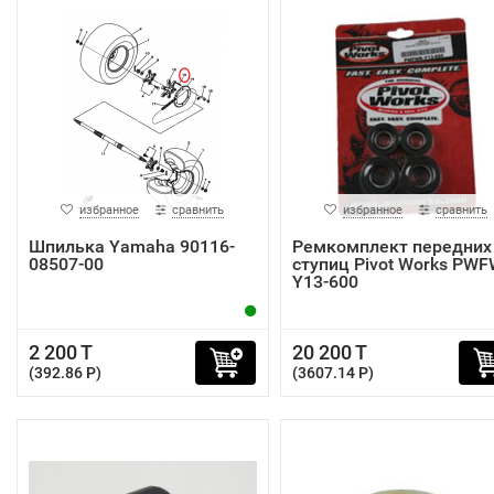
избранное
сравнить
избранное
сравнить
Шпилька Yamaha 90116-
Ремкомплект передних
08507-00
ступиц Pivot Works PWF
Y13-600
2 200 T
20 200 T
(392.86 P)
(3607.14 P)