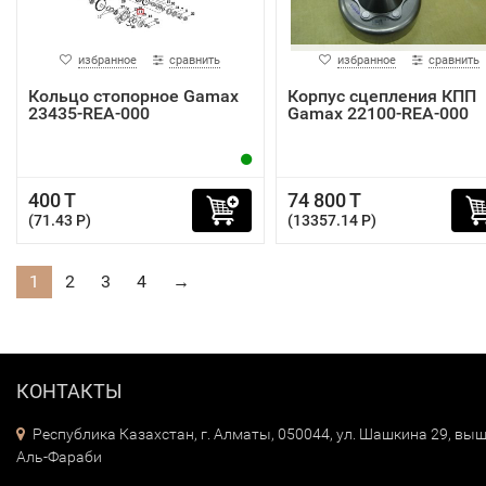
избранное
сравнить
избранное
сравнить
Кольцо стопорное Gamax
Корпус сцепления КПП
23435-REA-000
Gamax 22100-REA-000
400 T
74 800 T
(71.43 P)
(13357.14 P)
1
2
3
4
→
КОНТАКТЫ
Республика Казахстан, г. Алматы, 050044, ул. Шашкина 29, выш
Аль-Фараби