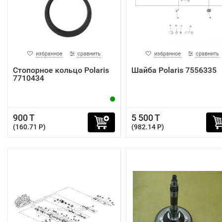
избранное
сравнить
избранное
сравнить
Стопорное кольцо Polaris
Шайба Polaris 7556335
7710434
900 T
5 500 T
(160.71 P)
(982.14 P)