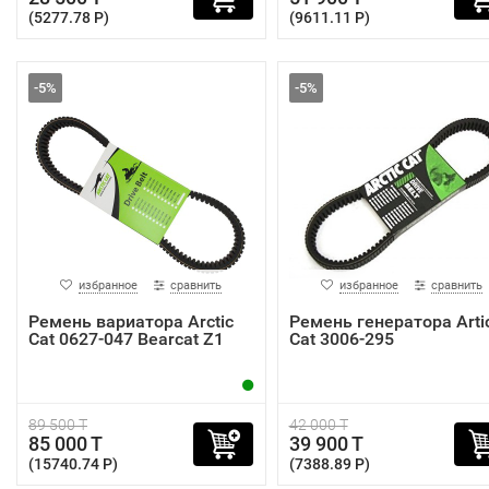
(5277.78 P)
(9611.11 P)
-5%
-5%
избранное
сравнить
избранное
сравнить
Ремень вариатора Arctic
Ремень генератора Arti
Cat 0627-047 Bearcat Z1
Cat 3006-295
89 500 T
42 000 T
85 000 T
39 900 T
(15740.74 P)
(7388.89 P)