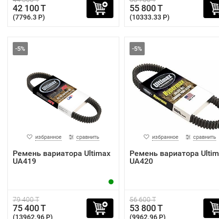
42 100 T
55 800 T
(7796.3 P)
(10333.33 P)
-5%
-5%
избранное
сравнить
избранное
сравнить
Ремень вариатора Ultimax
Ремень вариатора Ultim
UA419
UA420
79 400 T
56 600 T
75 400 T
53 800 T
(13962.96 P)
(9962.96 P)