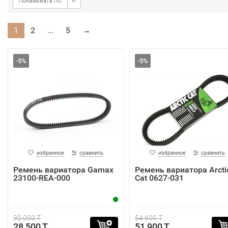
Показывать по:
1
2
...
5
→
-5%
-5%
избранное
сравнить
избранное
сравнить
Ремень вариатора Gamax
Ремень вариатора Arcti
23100-REA-000
Cat 0627-031
30 000 T
54 600 T
28 500 T
51 900 T