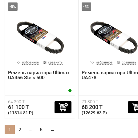
-5%
-5%
избранное
сравнить
избранное
сравнить
Ремень вариатора Ultimax
Ремень вариатора Ultim
UA456 Stels 500
UA478
64 300 T
71 800 T
61 100 T
68 200 T
(11314.81 P)
(12629.63 P)
1
2
...
5
→