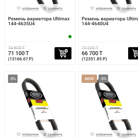
избранное
сравнить
избранное
сравнить
Ремень вариатора Ultimax
Ремень вариатора Ultim
144-4635U4
144-4640U4
74 800 T
70 200 T
71 100 T
66 700 T
(13166.67 P)
(12351.85 P)
-5%
NEW!
-5%
избранное
сравнить
избранное
сравнить