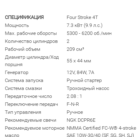
СПЕЦИФИКАЦИЯ
Four Stroke 4Т
Мощность
7.3 кВт (9.9 л.с.)
Мах. рабочие обороты
5300 - 6200 об./мин
Количество цилиндров
2
Рабочий объем
209 см³
Диаметр цилиндра/Ход
55 x 44 мм
поршня
Генератор
12V, 84W, 7A
Система запуска
Ручной стартер
Система смазки
Трохоидный насос
Передаточное число
2.08 : 1
Переключение передач
F-N-R
Тип управления
Ручное
Рекомендуемые свечи
NGK DCPR6E
Рекомендуемое моторное
NMMA Certified FC-W® 4-stroke 
масло
SAE 10W-30/40 (SF, SG, SH, SJ)