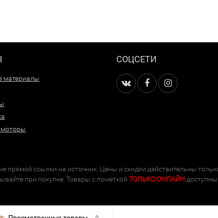
Ы
СОЦСЕТИ
е материалы
ры
ка
 моторы
е прямой ссылки на источник. Цены и скидки действительны тольк
тывайте при покупке. Товары с пометкой
ТОЛЬКО ОНЛАЙН
доступны 
Просмотренные товары