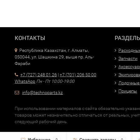
КОНТАКТЫ
РАЗДЕЛ
Республика Казахстан, г. Алматы,
Расходны
050044, ул. Шашкина 29, выше пр. Аль-
Запчасти
Фараби
Аксессуа
+7 (727) 248 01 26
|
+7 (701) 206 50 00
Экипиров
WhatsApp
Пн - Пт 10:00-19:00
Лодочные
Прицепы
info@technoparts.kz
При использовании материалов с сайта обязательно указани
товаров может незначительно отличаться от реальных, учи
следующий рабочий день.
Избранное
Сравнить товары