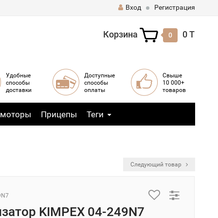
Вход
Регистрация
Корзина
0 T
0
Удобные
Доступные
Свыше
способы
способы
10 000+
доставки
оплаты
товаров
 моторы
Прицепы
Теги
Следующий товар
9N7
затор KIMPEX 04-249N7