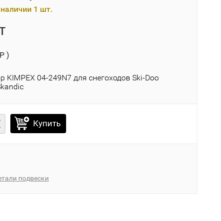
наличии 1 шт.
T
P )
р KIMPEX 04-249N7 для снегоходов Ski-Doo
Skandic
Купить
етали подвески