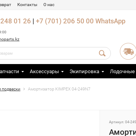
зврат
Контакты
О нас
 248 01 26
|
+7 (701) 206 50 00
WhatsApp
9:00
noparts.kz
апчасти
Аксессуары
Экипировка
Лодочные
 подвески
Амортизатор KIMPEX 04-249N7
Артикул: 04-24
Аморти