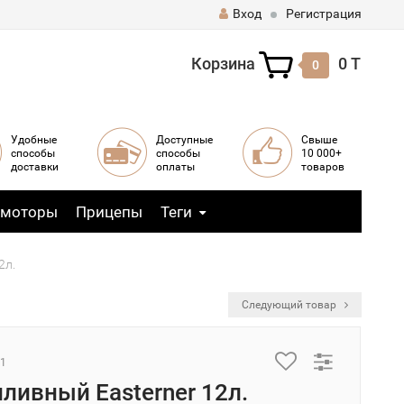
Вход
Регистрация
Корзина
0 T
0
Удобные
Доступные
Свыше
способы
способы
10 000+
доставки
оплаты
товаров
 моторы
Прицепы
Теги
2л.
Следующий товар
41
пливный Easterner 12л.