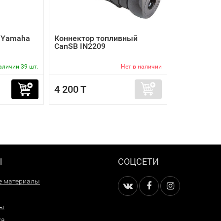
 Yamaha
Коннектор топливный
CanSB IN2209
аличии 39 шт.
Нет в наличии
4 200 T
Ы
СОЦСЕТИ
е материалы
ры
ка