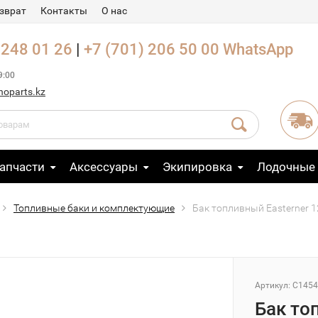
зврат
Контакты
О нас
 248 01 26
|
+7 (701) 206 50 00
WhatsApp
9:00
noparts.kz
апчасти
Аксессуары
Экипировка
Лодочные
Топливные баки и комплектующие
Бак топливный Easterner 1
Артикул: C145
Бак то