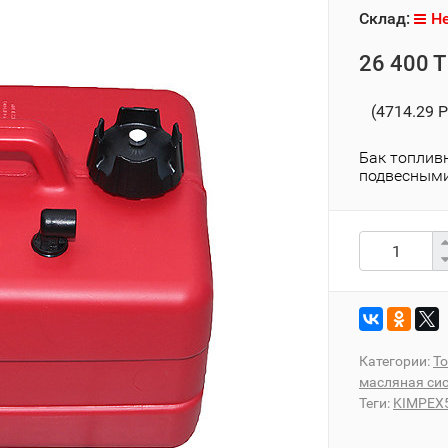
Склад:
Не
26 400 T
(4714.29 P
Бак топливн
подвесным
Категории:
Т
масляная си
Теги:
KIMPEX