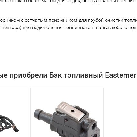
обензостойкой пластмассы для лодок, оборудованных бенз
орником с сетчатым приемником для грубой очистки топли
нектора) для подключения топливного шланга любого подве
ые приобрели Бак топливный Easterner 