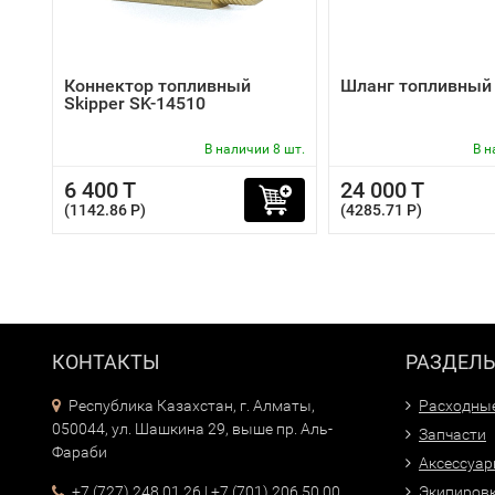
Коннектор топливный
Шланг топливный
Skipper SK-14510
В наличии 8 шт.
В н
6 400 T
24 000 T
(1142.86 P)
(4285.71 P)
КОНТАКТЫ
РАЗДЕЛ
Республика Казахстан, г. Алматы,
Расходны
050044, ул. Шашкина 29, выше пр. Аль-
Запчасти
Фараби
Аксессуа
+7 (727) 248 01 26
|
+7 (701) 206 50 00
Экипиров