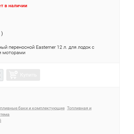
т в наличии
 )
ый переносной Easterner 12 л. для лодок с
и моторами
Купить
опливные баки и комплектующие
Топливная и
стема
5