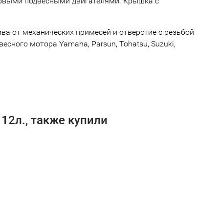
иновыми подвесными двигателями. Крышка с
ва от механических примесей и отверстие с резьбой
сного мотора Yamaha, Parsun, Tohatsu, Suzuki,
12л., также купили