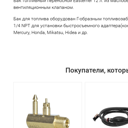
Бак топливный переносной Easterner 12 л. из масл
вентиляционным клапаном.
Бак для топлива оборудован Г-образным топливозаб
1/4 NPT для установки быстросъемного адаптера(кон
Mercury, Honda, Mikatsu, Hidea и др.
Покупатели, котор