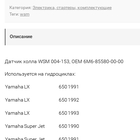
Категория:
Электрика, стартеры, комплектующие
Теги:
wsm
Описание
Датчик холла WSM 004-153, OEM 6M6-85580-00-00
Используется на гидроциклах:
Yamaha
LX
650
1991
Yamaha
LX
650
1992
Yamaha
LX
650
1993
Yamaha
Super Jet
650
1990
Yamaha
Super Jet
650
1991