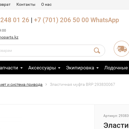
зврат
Контакты
О нас
 248 01 26
|
+7 (701) 206 50 00
WhatsApp
9:00
noparts.kz
апчасти
Аксессуары
Экипировка
Лодочные
мет и система привода
Эластичная муфта BRP 293830067
Артикул: 2938
Эласти