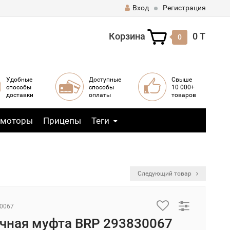
Вход
Регистрация
Корзина
0 T
0
Удобные
Доступные
Свыше
способы
способы
10 000+
доставки
оплаты
товаров
 моторы
Прицепы
Теги
Следующий товар
30067
чная муфта BRP 293830067