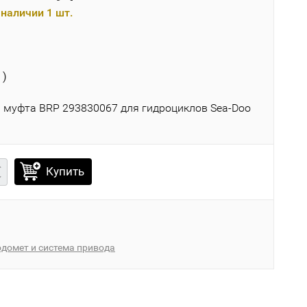
наличии 1 шт.
 )
 муфта BRP 293830067 для гидроциклов Sea-Doo
Купить
домет и система привода