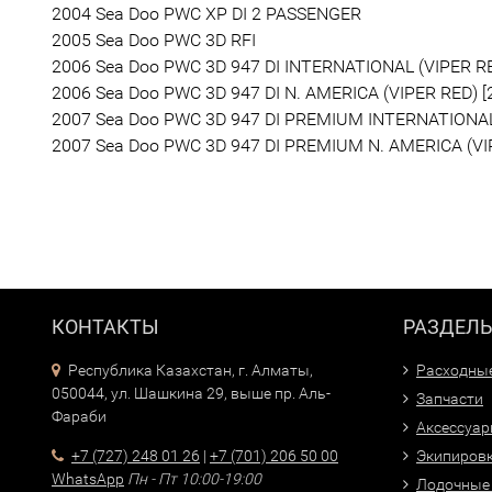
2004 Sea Doo PWC XP DI 2 PASSENGER
2005 Sea Doo PWC 3D RFI
2006 Sea Doo PWC 3D 947 DI INTERNATIONAL (VIPER RE
2006 Sea Doo PWC 3D 947 DI N. AMERICA (VIPER RED) [
2007 Sea Doo PWC 3D 947 DI PREMIUM INTERNATIONAL 
2007 Sea Doo PWC 3D 947 DI PREMIUM N. AMERICA (VIP
КОНТАКТЫ
РАЗДЕЛ
Республика Казахстан, г. Алматы,
Расходны
050044, ул. Шашкина 29, выше пр. Аль-
Запчасти
Фараби
Аксессуа
+7 (727) 248 01 26
|
+7 (701) 206 50 00
Экипиров
WhatsApp
Пн - Пт 10:00-19:00
Лодочные