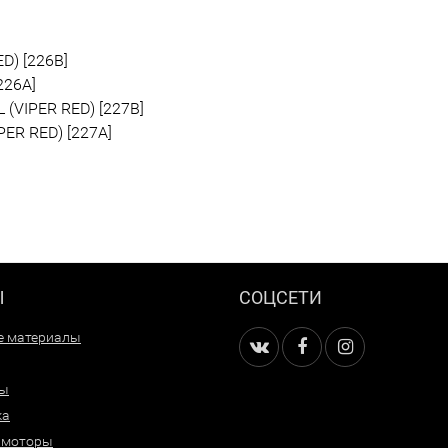
D) [226B]
226A]
(VIPER RED) [227B]
ER RED) [227A]
Ы
СОЦСЕТИ
е материалы
ры
ка
 моторы