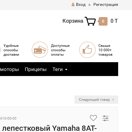
Вход
Регистрация
Корзина
0 T
0
Удобные
Доступные
Свыше
способы
способы
10 000+
доставки
оплаты
товаров
 моторы
Прицепы
Теги
Следующий товар
3610-00-00
 лепестковый Yamaha 8AT-