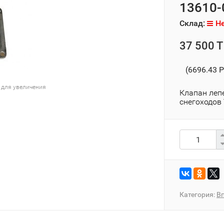
13610-
Склад:
Не
37 500 T
(6696.43 P
 для увеличения
Клапан леп
снегоходов
Категория:
Вп