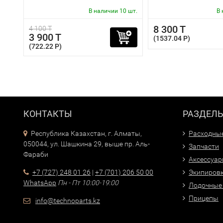
В наличии 10 шт.
В 
8 300 T
4 100 T
3 900 T
(1537.04 P)
(722.22 P)
КОНТАКТЫ
РАЗДЕЛ
Республика Казахстан, г. Алматы,
Расходны
050044, ул. Шашкина 29, выше пр. Аль-
Запчасти
Фараби
Аксессуа
+7 (727) 248 01 26
|
+7 (701) 206 50 00
Экипиров
WhatsApp
Пн - Пт 10:00-19:00
Лодочные
Прицепы
info@technoparts.kz