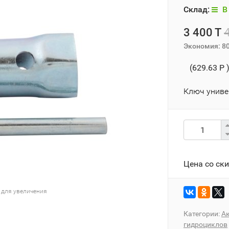
Склад:
В 
3 400 T
Экономия:
8
(629.63 P 
Ключ униве
Цена со ск
 для увеличения
Категории:
Ак
гидроциклов