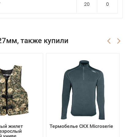
T
20
0
27мм, также купили
ный жилет
Термобелье CKX Microserie
 взрослый
 униве...