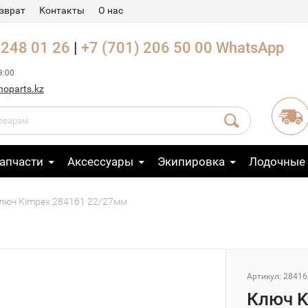
зврат
Контакты
О нас
 248 01 26
|
+7 (701) 206 50 00
WhatsApp
9:00
noparts.kz
апчасти
Аксессуары
Экипировка
Лодочные
люч Kimpex 284161 22/27мм
Артикул: 28416
Ключ K