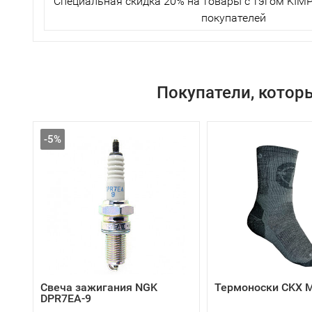
Специальная скидка 20% на товары с тэгом KIMP
покупателей
Покупатели, котор
-5%
Свеча зажигания NGK
Термоноски CKX M
DPR7EA-9