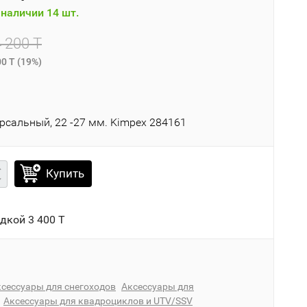
наличии 14 шт.
4 200 T
00 T
(
19%
)
)
рсальный, 22 -27 мм. Kimpex 284161
Купить
идкой
3 400 T
сессуары для снегоходов
Аксессуары для
Аксессуары для квадроциклов и UTV/SSV