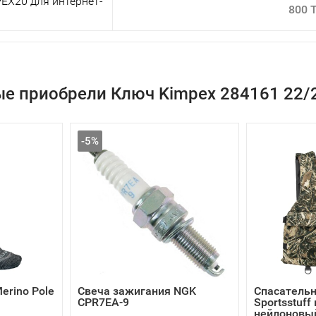
EX20 для интернет-
800 
ые приобрели Ключ Kimpex 284161 22/
-5%
erino Pole
Свеча зажигания NGK
Спасатель
CPR7EA-9
Sportsstuff
нейлоновый