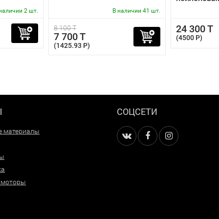
наличии 2 шт.
В наличии 41 шт.
24 300 T
8 100 T
7 700 T
(4500 P)
(1425.93 P)
Ы
СОЦСЕТИ
е материалы
ры
ка
 моторы