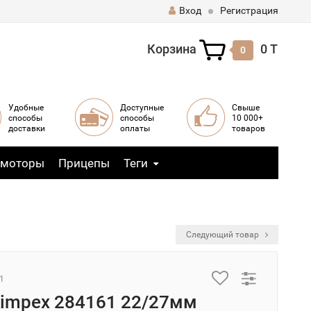
Вход
Регистрация
Корзина
0 T
0
Удобные
Доступные
Свыше
способы
способы
10 000+
доставки
оплаты
товаров
 моторы
Прицепы
Теги
Следующий товар
1
impex 284161 22/27мм