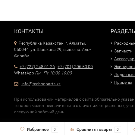
КОНТАКТЫ
РАЗДЕЛ
Республика Казахстан, г. Алматы,
Расходны
050044, ул. Шашкина 29, выше пр. Аль-
Запчасти
Фараби
Аксессуа
+7 (727) 248 01 26
|
+7 (701) 206 50 00
Экипиров
WhatsApp
Пн - Пт 10:00-19:00
Лодочные
Прицепы
info@technoparts.kz
При использовании материалов с сайта обязательно указани
товаров может незначительно отличаться от реальных, учи
следующий рабочий день.
Избранное
Сравнить товары
0
0