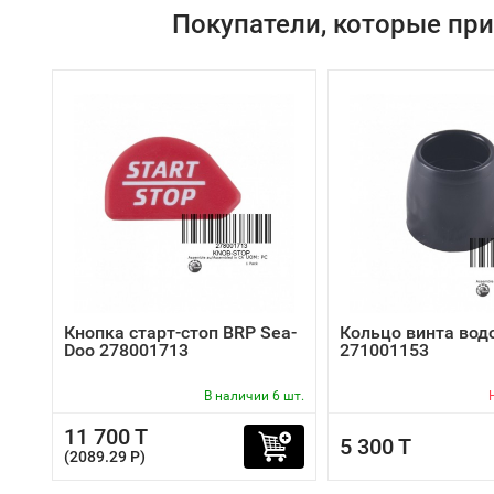
Покупатели, которые пр
Кнопка старт-стоп BRP Sea-
Кольцо винта вод
Doo 278001713
271001153
В наличии 6 шт.
11 700 T
5 300 T
(2089.29 P)