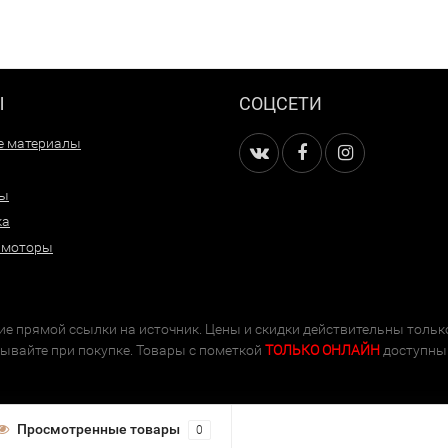
Ы
СОЦСЕТИ
е материалы
ры
ка
 моторы
е прямой ссылки на источник. Цены и скидки действительны тольк
тывайте при покупке. Товары с пометкой
ТОЛЬКО ОНЛАЙН
доступны 
Просмотренные товары
0