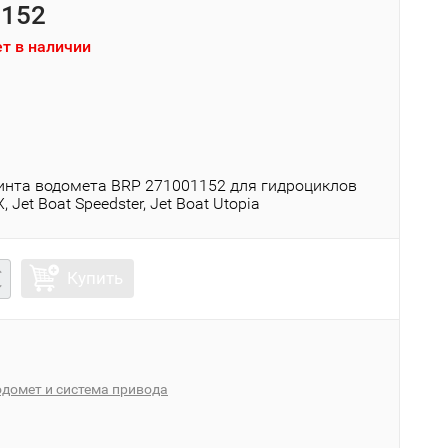
1152
т в наличии
)
инта водомета BRP 271001152 для гидроциклов
 Jet Boat Speedster, Jet Boat Utopia
Купить
домет и система привода