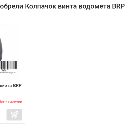
иобрели Колпачок винта водомета BRP 
омета BRP
Нет в наличии