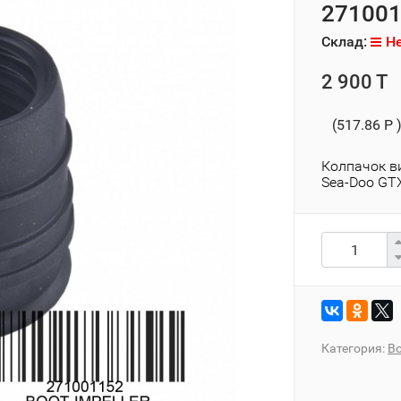
27100
Склад:
Не
2 900 T
(517.86 P 
Колпачок в
Sea-Doo GTX,
Категория:
Во