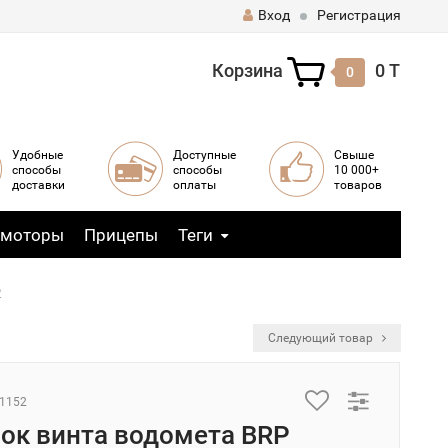
Вход
Регистрация
Корзина
0 T
0
Удобные
Доступные
Свыше
способы
способы
10 000+
доставки
оплаты
товаров
 моторы
Прицепы
Теги
2
Следующий товар
01152
ок винта водомета BRP