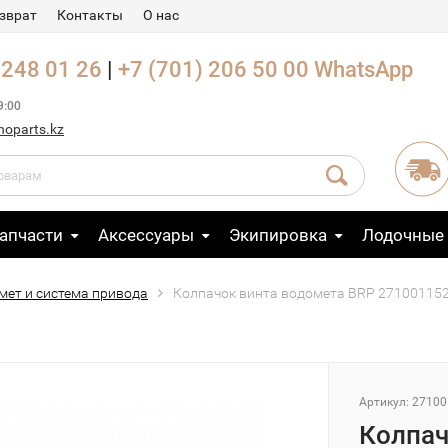
зврат
Контакты
О нас
 248 01 26
|
+7 (701) 206 50 00
WhatsApp
9:00
noparts.kz
апчасти
Аксессуары
Экипировка
Лодочные
мет и система привода
Колпачок винта водомета BRP 27100115
Артикул: 2710
Колпач