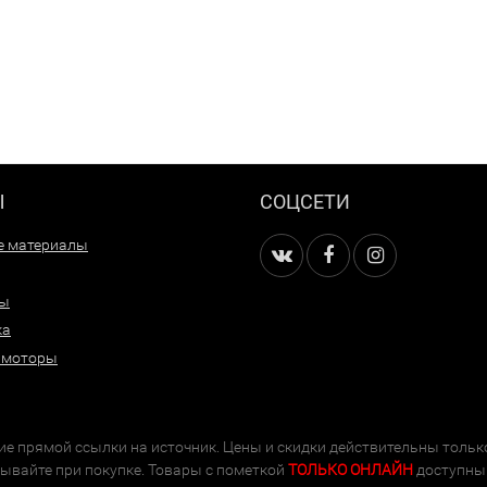
Ы
СОЦСЕТИ
е материалы
ры
ка
 моторы
е прямой ссылки на источник. Цены и скидки действительны тольк
тывайте при покупке. Товары с пометкой
ТОЛЬКО ОНЛАЙН
доступны 