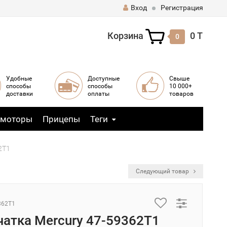
Вход
Регистрация
Корзина
0 T
0
Удобные
Доступные
Свыше
способы
способы
10 000+
доставки
оплаты
товаров
 моторы
Прицепы
Теги
2T1
Следующий товар
362T1
атка Mercury 47-59362T1