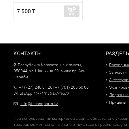
7 500 T
КОНТАКТЫ
РАЗДЕЛ
Республика Казахстан, г. Алматы,
Расходны
050044, ул. Шашкина 29, выше пр. Аль-
Запчасти
Фараби
Аксессуа
+7 (727) 248 01 26
|
+7 (701) 206 50 00
Экипиров
WhatsApp
Пн - Пт 10:00-19:00
Лодочные
Прицепы
info@technoparts.kz
При использовании материалов с сайта обязательно указани
товаров может незначительно отличаться от реальных, учи