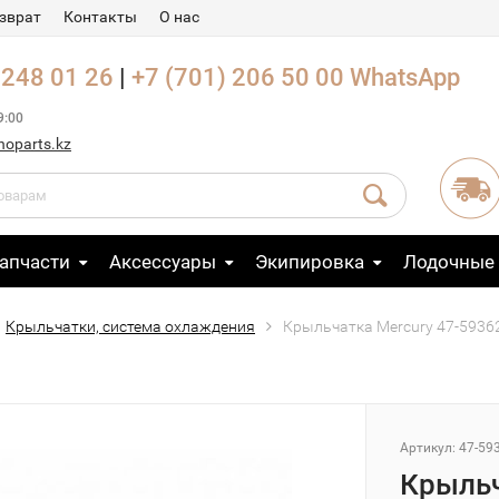
зврат
Контакты
О нас
 248 01 26
|
+7 (701) 206 50 00
WhatsApp
9:00
noparts.kz
апчасти
Аксессуары
Экипировка
Лодочные
Крыльчатки, система охлаждения
Крыльчатка Mercury 47-5936
Артикул: 47-59
Крыльч