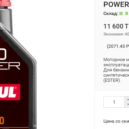
POWER 
Склад:
В 
11 600 T
Экономия:
6
(2071.43 P
Моторное м
эксплуатац
Для бензин
синтетичес
(ESTER).
Цена со ск