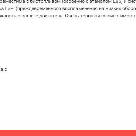
местима с биотопливом (особенно с этанолом E85) и сис
а LSPI (преждевременного воспламенения на низких оборот
ностью вашего двигателя. Очень хорошая совместимость
а.с