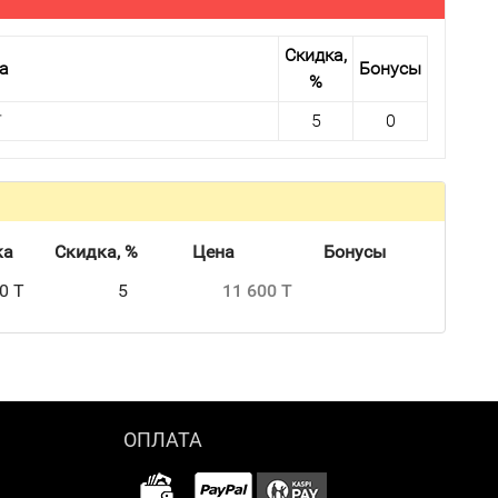
Скидка,
а
Бонусы
%
T
5
0
ка
Скидка, %
Цена
Бонусы
0 T
5
11 600 T
ОПЛАТА