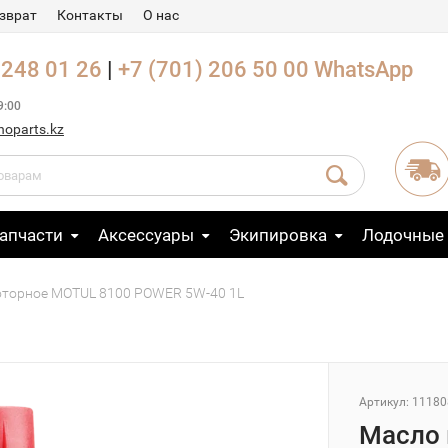
зврат
Контакты
О нас
 248 01 26
|
+7 (701) 206 50 00
WhatsApp
9:00
noparts.kz
апчасти
Аксессуары
Экипировка
Лодочные
торное MOTUL 8100 POWER 5W-40 1L
Артикул: 11180
Масло 