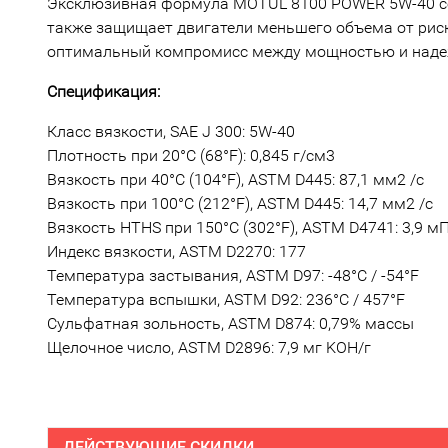
Эксклюзивная формула MOTUL 8100 POWER 5W-40 сов
также защищает двигатели меньшего объема от риск
оптимальный компромисс между мощностью и надеж
Спецификация:
Класс вязкости, SAE J 300: 5W-40
Плотность при 20°C (68°F): 0,845 г/см3
Вязкость при 40°C (104°F), ASTM D445: 87,1 мм2 /с
Вязкость при 100°C (212°F), ASTM D445: 14,7 мм2 /с
Вязкость HTHS при 150°C (302°F), ASTM D4741: 3,9 мП
Индекс вязкости, ASTM D2270: 177
Температура застывания, ASTM D97: -48°C / -54°F
Температура вспышки, ASTM D92: 236°C / 457°F
Сульфатная зольность, ASTM D874: 0,79% массы
Щелочное число, ASTM D2896: 7,9 мг KOH/г
ДЕЙСТВУЮЩИЕ СКИДКИ