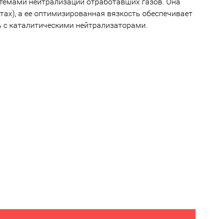
темами нейтрализации отработавших газов. Она
ах), а ее оптимизированная вязкость обеспечивает
 с каталитическими нейтрализаторами.