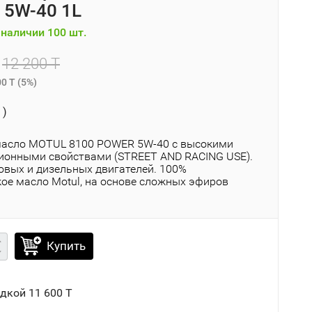
5W-40 1L
наличии 100 шт.
12 200 T
00 T
(
5%
)
 )
асло MOTUL 8100 POWER 5W-40 с высокими
ионными свойствами (STREET AND RACING USE).
овых и дизельных двигателей. 100%
кое масло Motul, на основе сложных эфиров
Купить
идкой
11 600 T