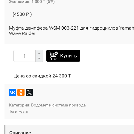
Экономия:
1 300 T
(
5%
)
(4500 P )
Муфта демпфера WSM 003-221 для гидроциклов Yama
Wave Raider
Купить
Цена со скидкой
24 300 T
Категория:
Водомет и система привода
Теги:
wsm
Описание