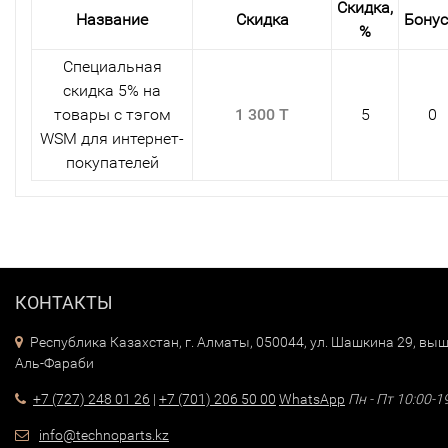
Скидка,
Название
Скидка
Бону
%
Специальная
скидка 5% на
товары с тэгом
1 300 T
5
0
WSM для интернет-
покупателей
КОНТАКТЫ
Республика Казахстан, г. Алматы, 050044, ул. Шашкина 29, выш
Аль-Фараби
+7 (727) 248 01 26
|
+7 (701) 206 50 00
WhatsApp
Пн - Пт 10:00-1
info@technoparts.kz