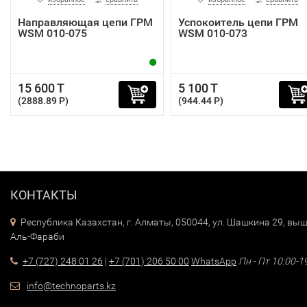
Направляющая цепи ГРМ
Успокоитель цепи ГРМ
WSM 010-075
WSM 010-073
15 600 T
5 100 T
(2888.89 P)
(944.44 P)
КОНТАКТЫ
Республика Казахстан, г. Алматы, 050044, ул. Шашкина 29, выш
Аль-Фараби
+7 (727) 248 01 26
|
+7 (701) 206 50 00
WhatsApp
Пн - Пт 10:00-1
info@technoparts.kz