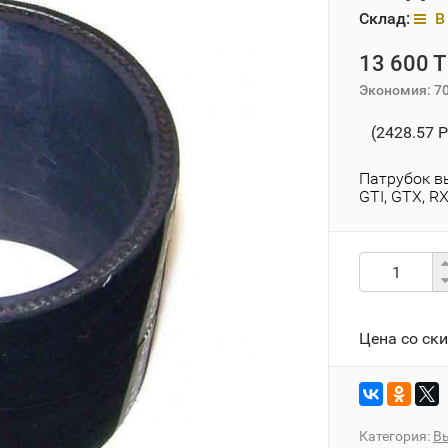
Склад:
В 
13 600 T
Экономия:
7
(2428.57 P
Патрубок в
GTI, GTX, R
Цена со ск
Категория:
В