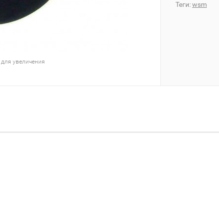
Теги:
wsm
 для увеличения