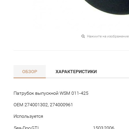
Нажмите на изображение
ОБЗОР
ХАРАКТЕРИСТИКИ
Патрубок выпускной WSM 011-425
OEM 274001302, 274000961
Используется
Sea-Doo
GTI
1503
2006