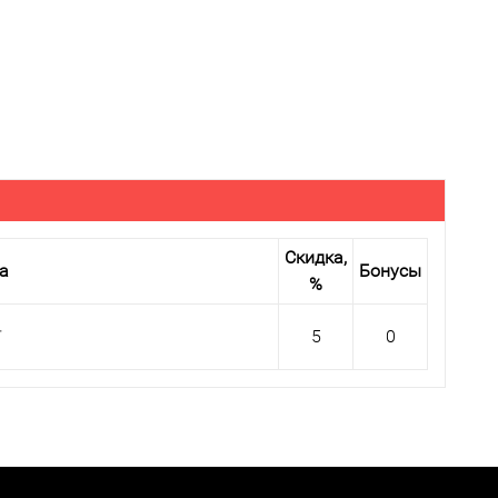
Скидка,
а
Бонусы
%
T
5
0