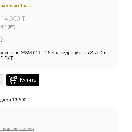
наличии 1 шт.
14 300 T
00 T
(
5%
)
 )
ыпускной WSM 011-425 для гидроциклов Sea-Doo
XP, RXT
Купить
идкой
13 600 T
ыпускная система