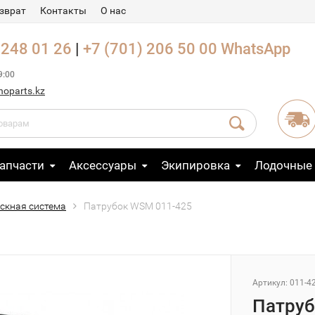
зврат
Контакты
О нас
 248 01 26
|
+7 (701) 206 50 00
WhatsApp
9:00
noparts.kz
апчасти
Аксессуары
Экипировка
Лодочные
скная система
Патрубок WSM 011-425
Артикул: 011-4
Патруб