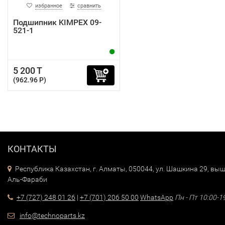
избранное
сравнить
Подшипник KIMPEX 09-
521-1
5 200 T
(962.96 P)
КОНТАКТЫ
Республика Казахстан, г. Алматы, 050044, ул. Шашкина 29, выш
Аль-Фараби
+7 (727) 248 01 26
|
+7 (701) 206 50 00
WhatsApp
Пн - Пт 10:00-1
info@technoparts.kz