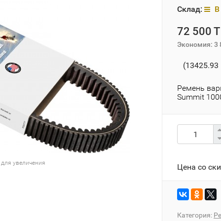
Склад:
В 
72 500 T
Экономия:
3 
(13425.93 
Ремень вар
Summit 1000
 для увеличения
Цена со ск
Категория:
Р