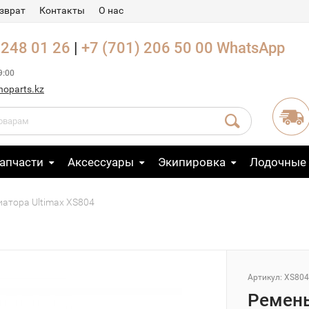
зврат
Контакты
О нас
 248 01 26
|
+7 (701) 206 50 00
WhatsApp
9:00
noparts.kz
апчасти
Аксессуары
Экипировка
Лодочные
атора Ultimax XS804
Артикул: XS804
Ремень