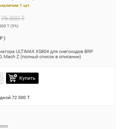
наличии 1 шт.
76 300 T
800 T
(
5%
)
P )
иатора ULTIMAX XS804 для снегоходов BRP
, Mach Z (полный список в описании)
Купить
идкой
72 500 T
емни