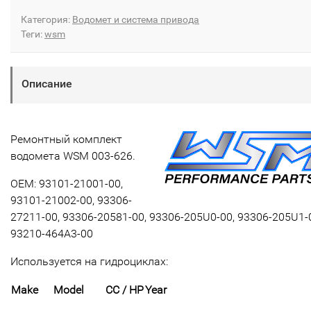
Категория:
Водомет и система привода
Теги:
wsm
Описание
Ремонтный комплект
водомета WSM 003-626.
OEM: 93101-21001-00,
93101-21002-00, 93306-
27211-00, 93306-20581-00, 93306-205U0-00, 93306-205U1-
93210-464A3-00
Используется на гидроциклах:
Make
Model
CC / HP
Year