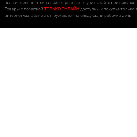
незначительно отличаться от реальных, учитывайте при покупке.
Товары с пометкой
ТОЛЬКО ОНЛАЙН
доступны к покупке только 
интернет-магазине и отгружаются на следующий рабочий день.