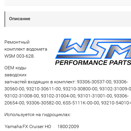
Описание
Ремонтный
комплект водомета
WSM 003-628.
OEM коды
заводских
запчастей входящих в комплект: 93306-30537-00, 93306-
30560-00, 93210-30611-00, 93210-30800-00, 93102-31009-0
93102-31008-00, 93102-31004-00, 93101-31001-00, 93306-
20654-00, 93306-30582-00, 6S5-5111K-00-00, 93210-54010-
Используется на гидроциклах:
Yamaha
FX Cruiser HO
1800
2009