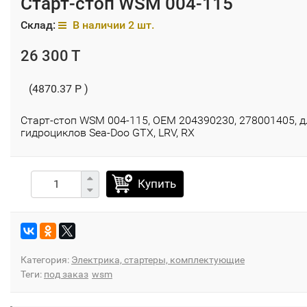
Старт-стоп WSM 004-115
Склад:
В наличии 2 шт.
26 300 T
(4870.37 P )
Старт-стоп WSM 004-115, OEM 204390230, 278001405, д
гидроциклов Sea-Doo GTX, LRV, RX
Купить
Категория:
Электрика, стартеры, комплектующие
Теги:
под заказ
wsm