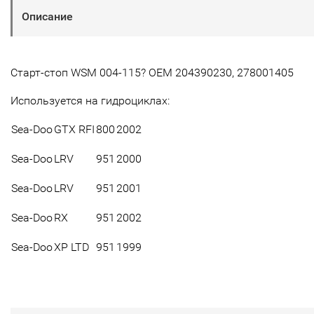
Описание
Старт-стоп WSM 004-115? OEM 204390230, 278001405
Используется на гидроциклах:
Sea-Doo
GTX RFI
800
2002
Sea-Doo
LRV
951
2000
Sea-Doo
LRV
951
2001
Sea-Doo
RX
951
2002
Sea-Doo
XP LTD
951
1999