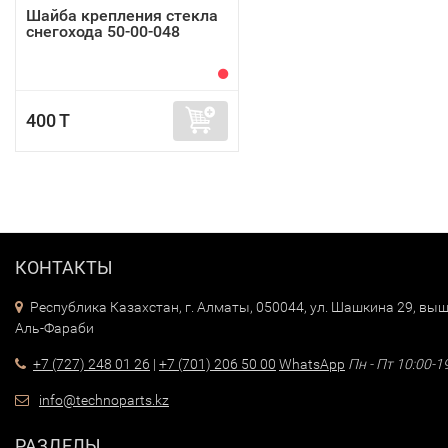
Шайба крепления стекла
снегохода 50-00-048
400 T
КОНТАКТЫ
Республика Казахстан, г. Алматы, 050044, ул. Шашкина 29, выш
Аль-Фараби
+7 (727) 248 01 26
|
+7 (701) 206 50 00
WhatsApp
Пн - Пт 10:00-1
info@technoparts.kz
РАЗДЕЛЫ