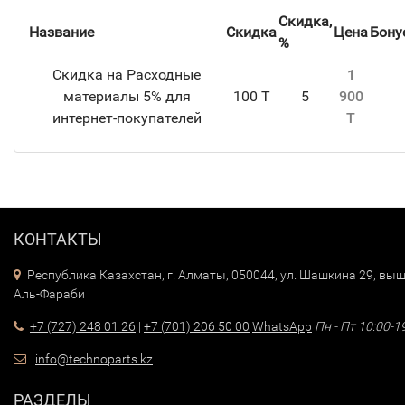
Скидка,
Название
Скидка
Цена
Бону
%
Скидка на Расходные
1
материалы 5% для
100 T
5
900
интернет-покупателей
T
КОНТАКТЫ
Республика Казахстан, г. Алматы, 050044, ул. Шашкина 29, выш
Аль-Фараби
+7 (727) 248 01 26
|
+7 (701) 206 50 00
WhatsApp
Пн - Пт 10:00-1
info@technoparts.kz
РАЗДЕЛЫ