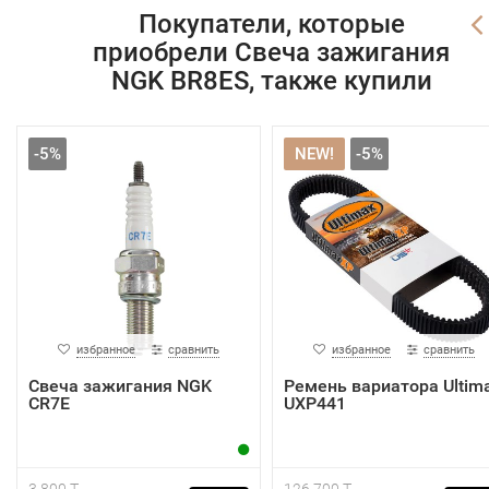
Покупатели, которые
приобрели Свеча зажигания
NGK BR8ES, также купили
-5%
NEW!
-5%
избранное
сравнить
избранное
сравнить
Свеча зажигания NGK
Ремень вариатора Ultim
CR7E
UXP441