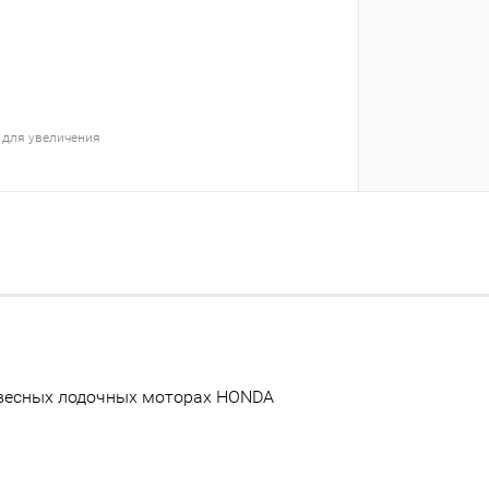
 для увеличения
двесных лодочных моторах HONDA