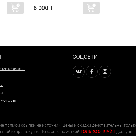
6 000 T
Ы
СОЦСЕТИ
е материалы
ры
ка
 моторы
е прямой ссылки на источник. Цены и скидки действительны тольк
тывайте при покупке. Товары с пометкой
ТОЛЬКО ОНЛАЙН
доступны 