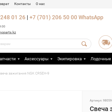
зврат
Контакты
О нас
 248 01 26
|
+7 (701) 206 50 00
WhatsApp
9:00
noparts.kz
апчасти
Аксессуары
Экипировка
Лодочные
веча зажигания NGK CR5EH-9
Артикул: 98059
Свеча 