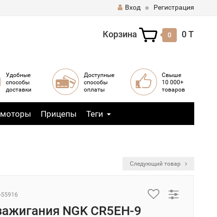
Вход
Регистрация
Корзина
0 T
0
Удобные
Доступные
Свыше
способы
способы
10 000+
доставки
оплаты
товаров
 моторы
Прицепы
Теги
Следующий товар
-55916
зажигания NGK CR5EH-9