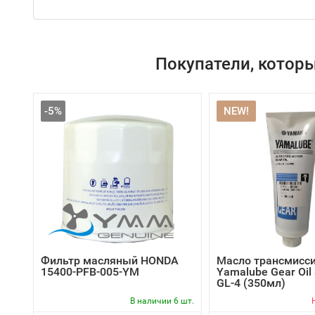
Покупатели, котор
-5%
NEW!
Фильтр масляный HONDA
Масло трансмисс
15400-PFB-005-YM
Yamalube Gear Oil
GL-4 (350мл)
В наличии 6 шт.