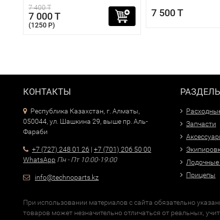
7 400 T
7 500 T
7 000 T
(1250 P)
КОНТАКТЫ
РАЗДЕЛ
Республика Казахстан, г. Алматы,
Расходны
050044, ул. Шашкина 29, выше пр. Аль-
Запчасти
Фараби
Аксессуа
+7 (727) 248 01 26
|
+7 (701) 206 50 00
Экипиров
WhatsApp
Пн - Пт 10:00-19:00
Лодочные
Прицепы
info@technoparts.kz
При использовании материалов с сайта обязательно указани
товаров может незначительно отличаться от реальных, учи