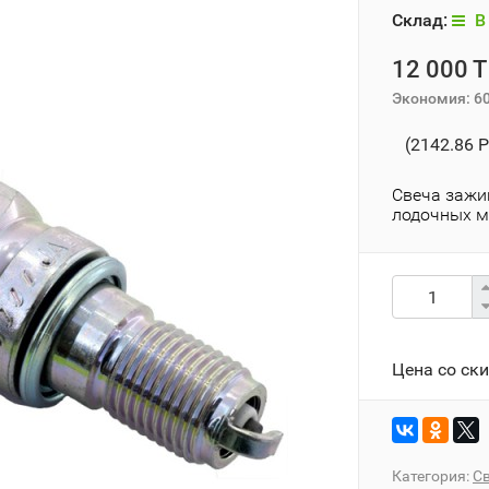
Склад:
В 
12 000 T
Экономия:
6
(2142.86 P
Свеча зажи
лодочных 
Цена со ск
Категория:
С