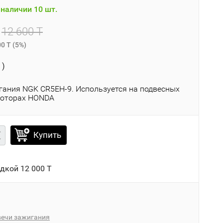
наличии 10 шт.
12 600 T
00 T
(
5%
)
 )
гания NGK CR5EH-9. Используется на подвесных
моторах HONDA
Купить
идкой
12 000 T
вечи зажигания