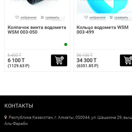
избранное
сравнить
избранное
сравнить
Колпачок винта водомета
Кольцо водомета WSM
WSM 003-050
003-499
6 400 T
36 100 T
6 100 T
34 300 T
(1129.63 P)
(6351.85 P)
КОНТАКТЫ
Республика Казахстан, г. Алматы, 050044, ул. Шашкина 29, выш
Аль-Фараби