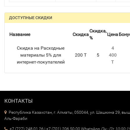
ДОСТУПНЫЕ СКИДКИ
Скидка,
Название
Скидка
Цена
Бону
%
Скидка на Расходные
4
материалы 5% для
200 T
5
400
интернет-покупателей
T
КОНТАКТЫ
Республика Казахстан, г. Алматы, 050044, ул. Шашкина 29, выш
Аль-Фараби
+7 (727) 248 01 26
|
+7 (701) 206 50 00
WhatsApp
Пн - Пт 10:00-1