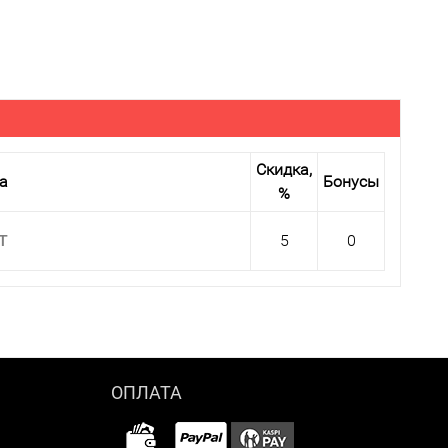
Скидка,
а
Бонусы
%
 T
5
0
ОПЛАТА