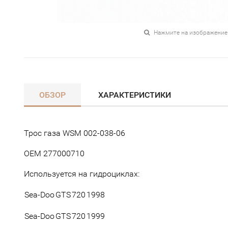
Нажмите на изображение
ОБЗОР
ХАРАКТЕРИСТИКИ
Трос газа WSM 002-038-06
OEM 277000710
Используется на гидроциклах:
Sea-Doo
GTS
720
1998
Sea-Doo
GTS
720
1999