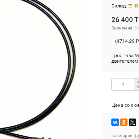
Склад:
В 
26 400 T
Экономия:
1 
(4714.29 P
Трос газа 
двигателем
Цена со ск
Категория:
Тр