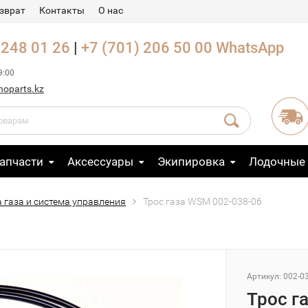
зврат
Контакты
О нас
 248 01 26
|
+7 (701) 206 50 00
WhatsApp
9:00
noparts.kz
апчасти
Аксессуары
Экипировка
Лодочные
а газа и система управления
Трос газа WSM 002-038-06
Артикул: 002-0
Трос г