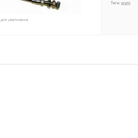
Теги:
wsm
 для увеличения