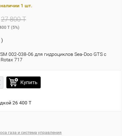
наличии 1 шт.
27 800 T
400 T
(
5%
)
 )
WSM 002-038-06 для гидроциклов Sea-Doo GTS с
 Rotax 717
Купить
идкой
26 400 T
оса газа и система управления