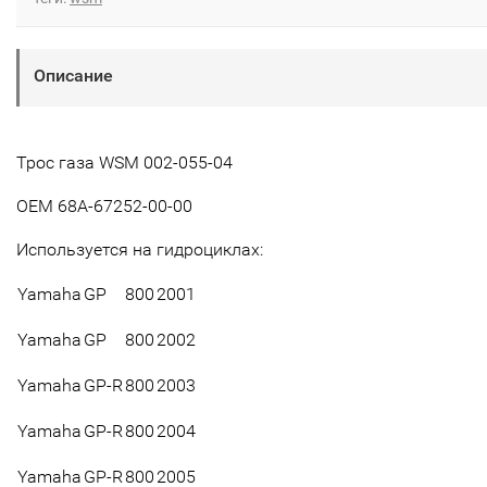
Описание
Трос газа WSM 002-055-04
OEM 68A-67252-00-00
Используется на гидроциклах:
Yamaha
GP
800
2001
Yamaha
GP
800
2002
Yamaha
GP-R
800
2003
Yamaha
GP-R
800
2004
Yamaha
GP-R
800
2005