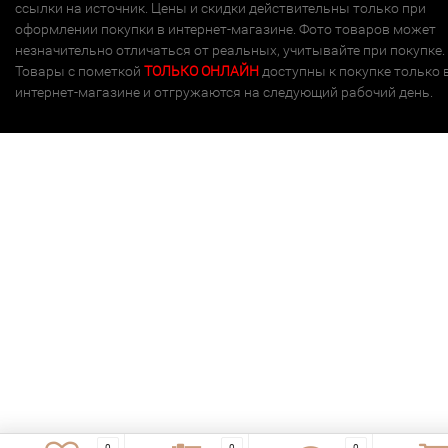
ссылки на источник. Цены и скидки действительны только при
оформлении покупки в интернет-магазине. Фото товаров может
незначительно отличаться от реальных, учитывайте при покупке.
Товары с пометкой
ТОЛЬКО ОНЛАЙН
доступны к покупке только 
интернет-магазине и отгружаются на следующий рабочий день.
0
0
0